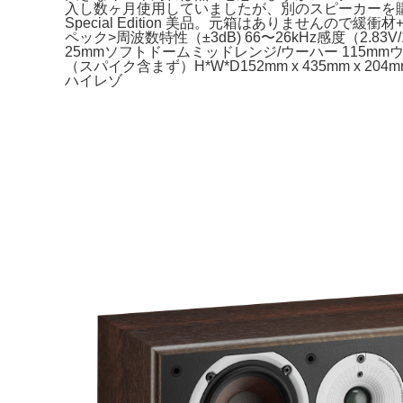
入し数ヶ月使用していましたが、別のスピーカーを購入したので
Special Edition 美品。元箱はありませんので緩衝
ペック>周波数特性（±3dB) 66〜26kHz感度（2.83
25mmソフトドームミッドレンジ/ウーハー 115m
（スパイク含まず）H*W*D152mm x 435mm x 
ハイレゾ