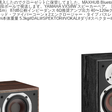
クローゼットに保管してました。MAXHUB Bluetoothマイクス
材+段ボールで発送します。YAMAHA VXS8W スピーカーペア。【希少
V/1m） 87dB公称インピーダンス 6Ω推奨アンプ出力 40〜120w
mウッド・ファイバーコーン x 2エンクロージャー・タイプ バ
204mm本体重量 5.3kg#DALI#SPEKTOR#VOKAL#ダリ