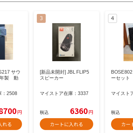
S217 サウ
[新品未開封] JBL FLIP5
BOSE802
4年製 動
スピーカー
ーセット
庫：
2508
マイストア在庫：
3337
マイスト
8700
6360
円
円
税込
税込
入れる
カートに入れる
カー