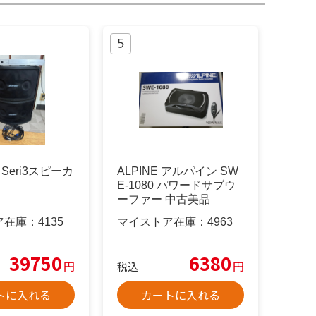
 Seri3スピーカ
ALPINE アルパイン SW
E-1080 パワードサブウ
ーファー 中古美品
ア在庫：
4135
マイストア在庫：
4963
39750
6380
円
円
税込
トに入れる
カートに入れる