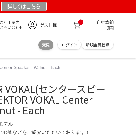
詳しくは
こちら
合計金額
ご利用案内
0
ゲスト様
0円
お問い合わせ
変更
ログイン
新規会員登録
r Speaker - Walnut - Each
TOR VOKAL(センタースピー
EKTOR VOKAL Center
nut - Each
定モデル
の使い心地などをご紹介いただいております！