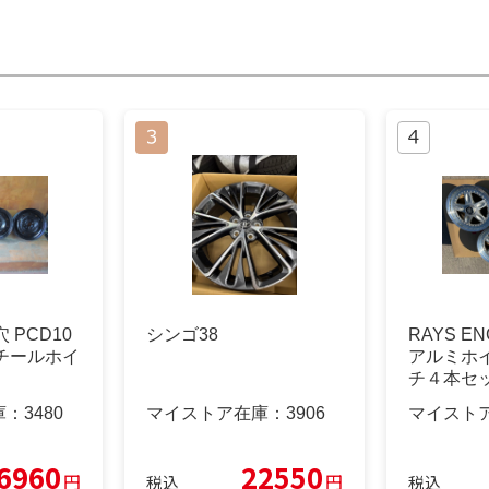
4穴 PCD10
シンゴ38
RAYS EN
スチールホイ
アルミホ
チ４本セ
庫：
3480
マイストア在庫：
3906
マイスト
6960
22550
円
円
税込
税込