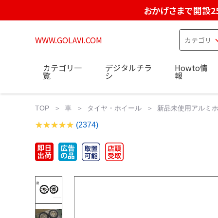
おかげさまで開設2
WWW.GOLAVI.COM
カテゴリ一
デジタルチラ
Howto情
覧
シ
報
TOP
車
タイヤ・ホイール
新品未使用アルミホイ
(2374)