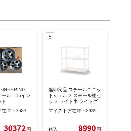
GINEERING
無印良品 スチールユニッ
イール 16イン
トシェルフ スチール棚セ
ット
ット ワイド小 ライトグ
レー
ア在庫：
3633
マイストア在庫：
3935
30372
8990
円
円
税込