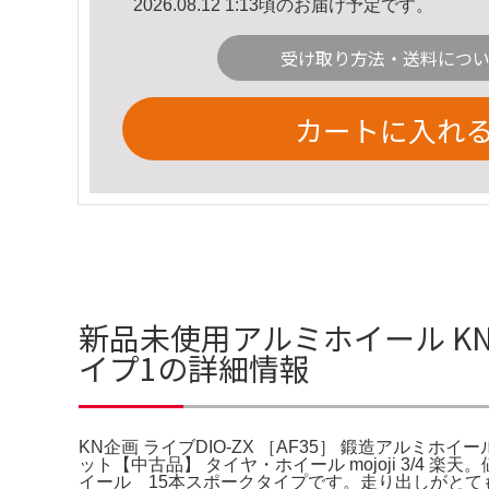
2026.08.12 1:13頃のお届け予定です。
受け取り方法・送料につ
カートに入れ
新品未使用アルミホイール KN企
イプ1の詳細情報
KN企画 ライブDIO-ZX ［AF35］ 鍛造アルミホ
ット【中古品】 タイヤ・ホイール mojoji 3/4 
イール 15本スポークタイプです。走り出しがとても軽