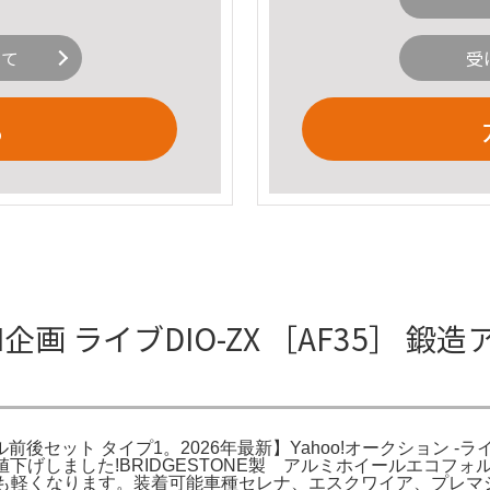
いて
受
る
画 ライブDIO-ZX ［AF35］ 
イール前後セット タイプ1。2026年最新】Yahoo!オークション
楽天。値下げしました!BRIDGESTONE製 アルミホイールエコフ
くなります。装着可能車種セレナ、エスクワイア、プレマシー等。202