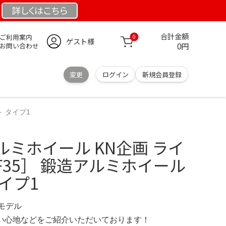
詳しくは
こちら
合計金額
ご利用案内
0
ゲスト様
0円
お問い合わせ
変更
ログイン
新規会員登録
ト タイプ1
ミホイール KN企画 ライ
［AF35］ 鍛造アルミホイール
イプ1
定モデル
の使い心地などをご紹介いただいております！