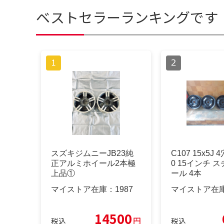
ベストセラーランキングです
スズキジムニーJB23純
C107 15x5J 
正アルミホイール2本極
0 15インチ 
上品①
ール 4本
マイストア在庫：
1987
マイストア在
14500
円
税込
税込