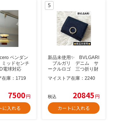
ercero ペンダン
新品未使用✨ BVLGARI
 ミッドセンチ
ブルガリ デニム サ
ED電球対応
ークルロゴ 三つ折り財
布
ア在庫：
1719
マイストア在庫：
2240
7500
20845
円
円
税込
トに入れる
カートに入れる