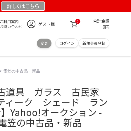
詳しくは
こちら
合計金額
ご利用案内
0
ゲスト様
0円
お問い合わせ
変更
ログイン
新規会員登録
ク 電笠の中古品・新品
古道具 ガラス 古民家
ティーク シェード ラン
新】Yahoo!オークション -
 電笠の中古品・新品