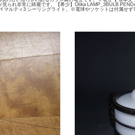
れ非常に綺麗です。【希少】Olika LAMP_3BULB PE
I 3 WH マルティ3 シーリングライト。※電球やソケットは付