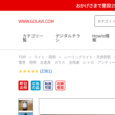
おかげさまで開設2
WWW.GOLAVI.COM
カテゴリ一
デジタルチラ
Howto情
覧
シ
報
TOP
ライト・照明
シーリングライト・天井照明
電笠 照明 古道具 ガラス 古民家 レトロ アンティーク 
(2361)