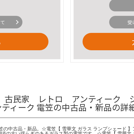
いて
受
る
古民家 レトロ アンティーク シェ
-アンティーク 電笠の中古品・新品の詳
ク 電笠の中古品・新品。☆電笠【 雪華文 ガラス ランプシェード
期頃の古い揺らぎのあるガラス製の電笠です。☆電笠【 雪華文 