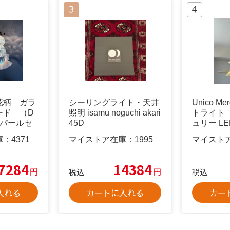
花柄 ガラ
シーリングライト・天井
Unico M
ード （D
照明 isamu noguchi akari
トライト
）オパールセ
45D
ュリー L
庫：
4371
マイストア在庫：
1995
マイスト
7284
14384
円
円
税込
税込
入れる
カートに入れる
カー