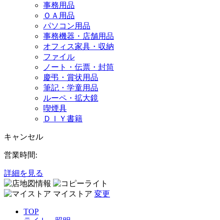
事務用品
ＯＡ用品
パソコン用品
事務機器・店舗用品
オフィス家具・収納
ファイル
ノート・伝票・封筒
慶弔・賞状用品
筆記・学童用品
ルーペ・拡大鏡
喫煙具
ＤＩＹ書籍
キャンセル
営業時間:
詳細を見る
マイストア
変更
TOP