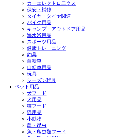
カーエレクトロ二クス
保安・補修
タイヤ・タイヤ関連
バイク用品
キャンプ・アウトドア用品
海水浴用品
スポーツ用品
健康トレーニング
釣具
自転車
自転車用品
玩具
シーズン玩具
ペット用品
犬フード
犬用品
猫フード
猫用品
小動物
鳥・昆虫
魚・爬虫類フード