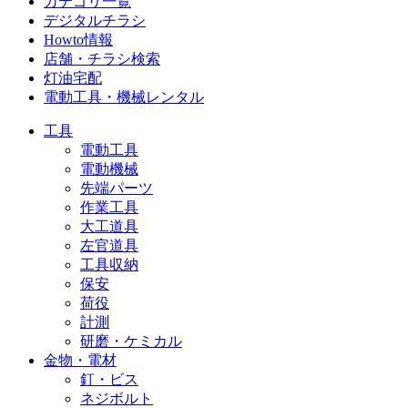
カテゴリ一覧
デジタルチラシ
Howto情報
店舗・チラシ検索
灯油宅配
電動工具・機械レンタル
工具
電動工具
電動機械
先端パーツ
作業工具
大工道具
左官道具
工具収納
保安
荷役
計測
研磨・ケミカル
金物・電材
釘・ビス
ネジボルト