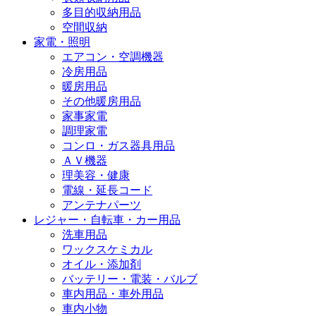
多目的収納用品
空間収納
家電・照明
エアコン・空調機器
冷房用品
暖房用品
その他暖房用品
家事家電
調理家電
コンロ・ガス器具用品
ＡＶ機器
理美容・健康
電線・延長コード
アンテナパーツ
レジャー・自転車・カー用品
洗車用品
ワックスケミカル
オイル・添加剤
バッテリー・電装・バルブ
車内用品・車外用品
車内小物