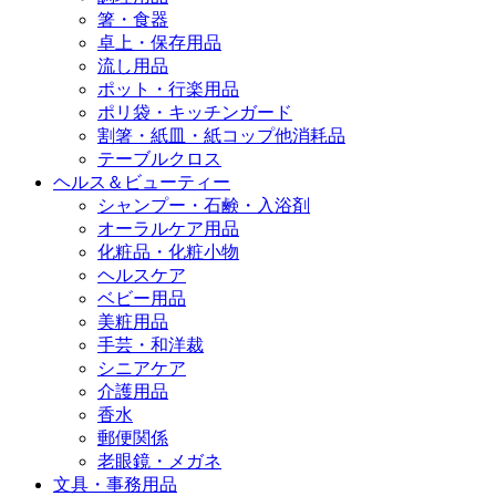
箸・食器
卓上・保存用品
流し用品
ポット・行楽用品
ポリ袋・キッチンガード
割箸・紙皿・紙コップ他消耗品
テーブルクロス
ヘルス＆ビューティー
シャンプー・石鹸・入浴剤
オーラルケア用品
化粧品・化粧小物
ヘルスケア
ベビー用品
美粧用品
手芸・和洋裁
シニアケア
介護用品
香水
郵便関係
老眼鏡・メガネ
文具・事務用品