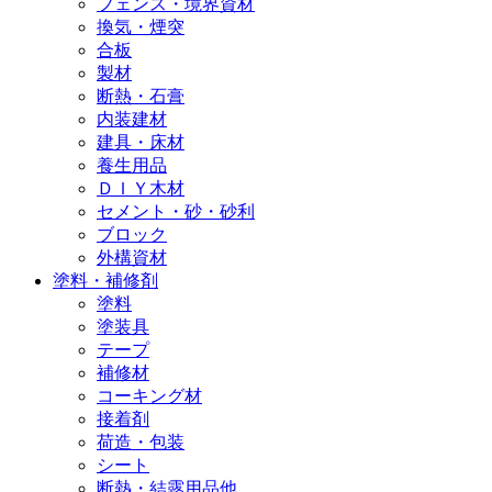
フェンス・境界資材
換気・煙突
合板
製材
断熱・石膏
内装建材
建具・床材
養生用品
ＤＩＹ木材
セメント・砂・砂利
ブロック
外構資材
塗料・補修剤
塗料
塗装具
テープ
補修材
コーキング材
接着剤
荷造・包装
シート
断熱・結露用品他