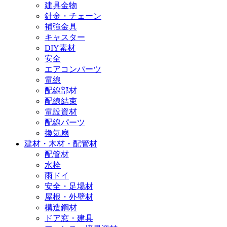
建具金物
針金・チェーン
補強金具
キャスター
DIY素材
安全
エアコンパーツ
電線
配線部材
配線結束
電設資材
配線パーツ
換気扇
建材・木材・配管材
配管材
水栓
雨ドイ
安全・足場材
屋根・外壁材
構造鋼材
ドア窓・建具