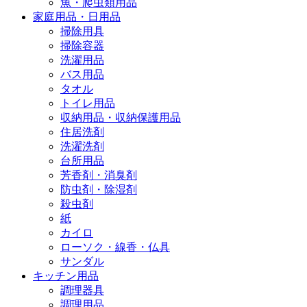
魚・爬虫類用品
家庭用品・日用品
掃除用具
掃除容器
洗濯用品
バス用品
タオル
トイレ用品
収納用品・収納保護用品
住居洗剤
洗濯洗剤
台所用品
芳香剤・消臭剤
防虫剤・除湿剤
殺虫剤
紙
カイロ
ローソク・線香・仏具
サンダル
キッチン用品
調理器具
調理用品