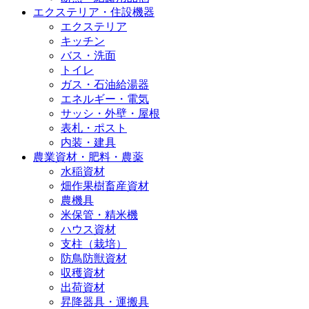
エクステリア・住設機器
エクステリア
キッチン
バス・洗面
トイレ
ガス・石油給湯器
エネルギー・電気
サッシ・外壁・屋根
表札・ポスト
内装・建具
農業資材・肥料・農薬
水稲資材
畑作果樹畜産資材
農機具
米保管・精米機
ハウス資材
支柱（栽培）
防鳥防獣資材
収穫資材
出荷資材
昇降器具・運搬具