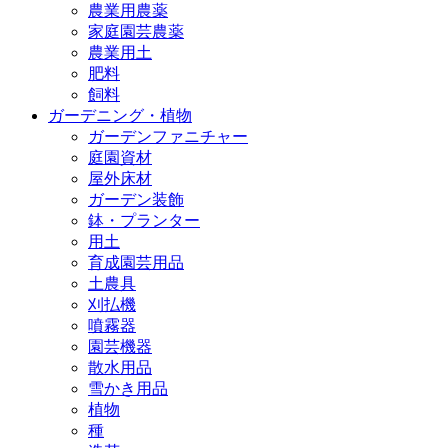
農業用農薬
家庭園芸農薬
農業用土
肥料
飼料
ガーデニング・植物
ガーデンファニチャー
庭園資材
屋外床材
ガーデン装飾
鉢・プランター
用土
育成園芸用品
土農具
刈払機
噴霧器
園芸機器
散水用品
雪かき用品
植物
種