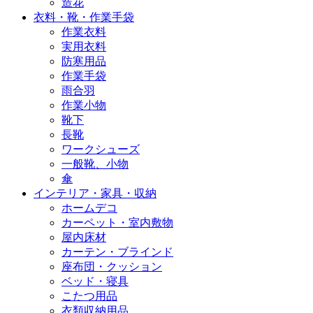
造花
衣料・靴・作業手袋
作業衣料
実用衣料
防寒用品
作業手袋
雨合羽
作業小物
靴下
長靴
ワークシューズ
一般靴、小物
傘
インテリア・家具・収納
ホームデコ
カーペット・室内敷物
屋内床材
カーテン・ブラインド
座布団・クッション
ベッド・寝具
こたつ用品
衣類収納用品