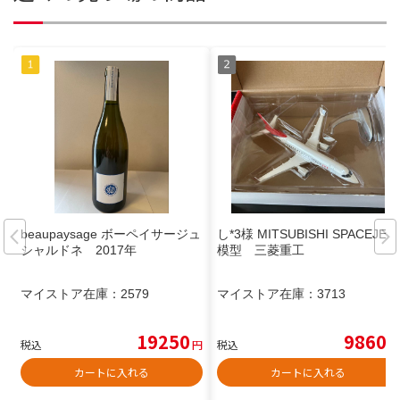
beaupaysage ボーペイサージュ
し*3様 MITSUBISHI SPACEJET
シャルドネ 2017年
模型 三菱重工
マイストア在庫：
2579
マイストア在庫：
3713
19250
9860
税込
円
税込
円
カートに入れる
カートに入れる