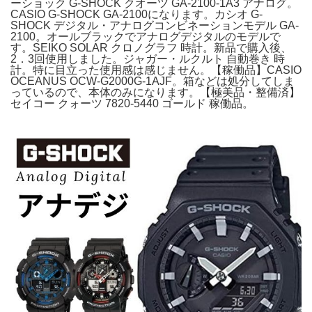
ーショック G-SHOCK クオーツ GA-2100-1A3 アナログ。
CASIO G-SHOCK GA-2100になります。カシオ G-
SHOCK デジタル・アナログコンビネーションモデル GA-
2100。オールブラックでアナログデジタルのモデルで
す。SEIKO SOLAR クロノグラフ 時計。新品で購入後、
2．3回使用しました。ジャガー・ルクルト 自動巻き 時
計。特に目立った使用感は感じません。【稼働品】CASIO
OCEANUS OCW-G2000G-1AJF。箱などは処分してしま
っているので、本体のみになります。​【極美品・整備済】
セイコー クォーツ 7820-5440 ゴールド 稼働品。