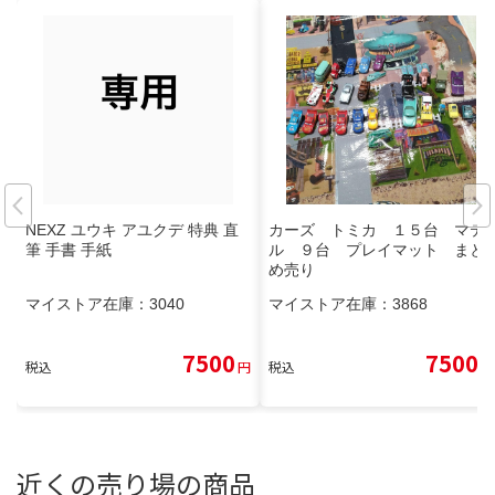
NEXZ ユウキ アユクデ 特典 直
カーズ トミカ １５台 マテ
筆 手書 手紙
ル ９台 プレイマット まと
め売り
マイストア在庫：
3040
マイストア在庫：
3868
7500
7500
税込
円
税込
円
近くの売り場の商品