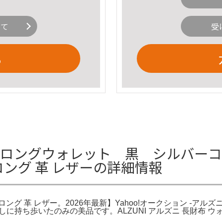
いて
受
る
布 ロングウォレット 黒 シルバーコ
ロング 革 レザーの詳細情報
ロング 革 レザー。2026年最新】Yahoo!オークション -アル
から数回試しに持ち歩いたのみの美品です。ALZUNI アルズニ 長財布 