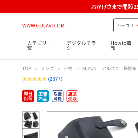
おかげさまで開設2
WWW.GOLAVI.COM
カテゴリ一
デジタルチラ
Howto情
覧
シ
報
TOP
メンズ
小物
ALZUNI アルズニ 長財
(2377)