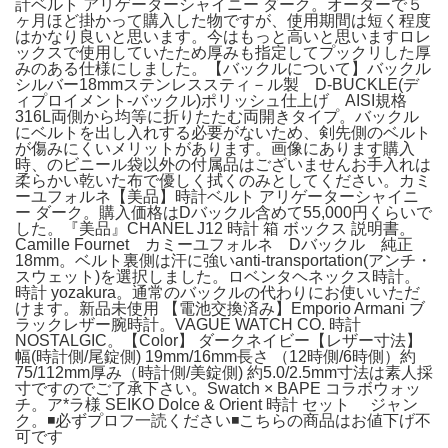
計ベルト アリゲーターシャイニー ダーク。オーダーで５
ヶ月ほど掛かって購入した物ですが、使用期間は短く程度
はかなり良いと思います。今はもっと高いと思いますロレ
ックスで使用していたため厚みも指定してプックリした厚
みのある仕様にしました。【バックルについて】バックル
シルバー18mmステンレススティ－ル製 D-BUCKLE(デ
ィプロイメント-バックル)ポリッシュ仕上げ AISI規格
316L両側から均等に折りたたむ両開きタイプ。バックル
にベルトを出し入れする必要がないため、剣先側のベルト
が傷みにくいメリットがあります。画像にあります購入
時、のビニール袋以外の付属品はございませんお手入れは
柔らかい乾いた布で優しく拭くのみとしてください。カミ
ーユフォルネ【美品】時計ベルト アリゲーターシャイニ
ー ダーク。購入価格はDバックル含めて55,000円くらいで
した。『美品』CHANEL J12 時計 箱 ボックス 説明書。
Camille Fournet カミーユフォルネ Dバックル 純正
18mm。ベルト裏側は汗に強いanti-transportation(アンチ・
スウェット)を選択しました。ロベンタヘネックス時計。
時計 yozakura。通常のバックルの代わりにお使いいただ
けます。新品未使用 【電池交換済み】Emporio Armani ブ
ラックレザー腕時計。VAGUE WATCH CO. 時計
NOSTALGIC。【Color】 ダークネイビー【レザー寸法】
幅(時計側/尾錠側) 19mm/16mm長さ （12時側/6時側）約
75/112mm厚み（時計側/美錠側) 約5.0/2.5mm寸法は素人採
寸ですのでご了承下さい。Swatch × BAPE コラボウォッ
チ。ア*ラ様 SEIKO Dolce & Orient 時計 セット ジャン
ク。◾️必ずプロフ一読ください◾️こちらの商品はお値下げ不
可です