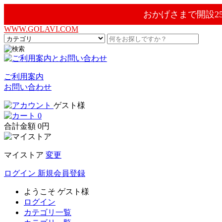
おかげさまで開設2
WWW.GOLAVI.COM
ご利用案内
お問い合わせ
ゲスト様
0
合計金額
0円
マイストア
変更
ログイン
新規会員登録
ようこそ
ゲスト様
ログイン
カテゴリ一覧