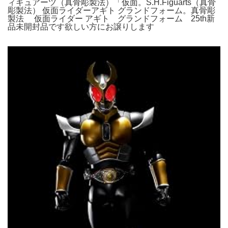
ィギュアーツ（真骨彫製法）「仮面。S.H.Figuarts（真骨
彫製法） 仮面ライダーアギト グランドフォーム。真骨彫
製法 仮面ライダー アギト グランドフォーム 25th新
品未開封品です欲しい方にお譲りします