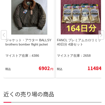
ジャケット・アウター BALLSY
FANCL プレミアムカロリミット
brothers bomber flight jacket
40日分 4袋セット
マイストア在庫：
4386
マイストア在庫：
2658
6902
11484
税込
円
税込
円
近くの売り場の商品