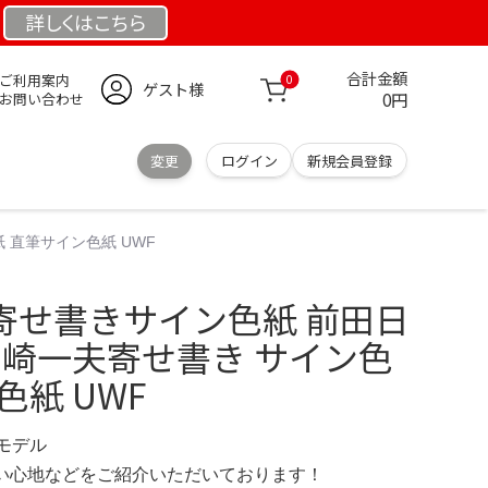
詳しくは
こちら
合計金額
ご利用案内
0
ゲスト様
0円
お問い合わせ
変更
ログイン
新規会員登録
 直筆サイン色紙 UWF
 寄せ書きサイン色紙 前田日
山崎一夫寄せ書き サイン色
色紙 UWF
定モデル
の使い心地などをご紹介いただいております！