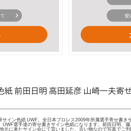
いて
受
る
色紙 前田日明 高田延彦 山崎一夫寄
イン色紙 UWF。全日本プロレス2009年所属選手寄せ書きサイン色紙
ン。UWF選手達の寄せ書きサイン色紙になります。前田日明、
21に地元に来たサイン会にて貰いました。古い物なので写真でご