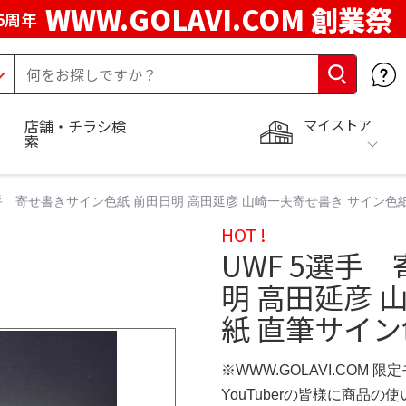
WWW.GOLAVI.COM 創業祭
5周年
マイストア
店舗・チラシ検
索
選手 寄せ書きサイン色紙 前田日明 高田延彦 山崎一夫寄せ書き サイン色紙
HOT !
UWF 5選手
明 高田延彦 
紙 直筆サイン
※WWW.GOLAVI.COM 限
YouTuberの皆様に商品