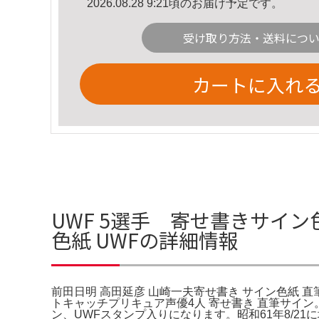
2026.08.28 9:21頃のお届け予定です。
受け取り方法・送料につ
カートに入れ
UWF 5選手 寄せ書きサイン
色紙 UWFの詳細情報
前田日明 高田延彦 山崎一夫寄せ書き サイン色紙 直筆サ
トキャッチプリキュア声優4人 寄せ書き 直筆サイ
ン、UWFスタンプ入りになります。昭和61年8/