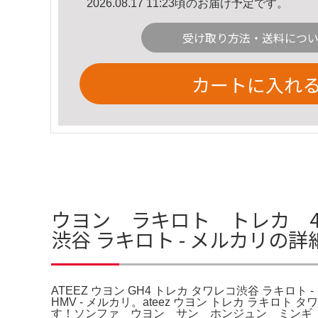
2026.08.17 11:23頃のお届け予定です。
受け取り方法・送料につ
カートに入れ
ウヨン ラキロト トレカ 4枚 タ
渋谷 ラキロト - メルカリの詳
ATEEZ ウヨン GH4 トレカ タワレコ渋谷 ラキロト
HMV - メルカリ。ateez ウヨン トレカ ラキロ
す！ソンファ ウヨン サン ホンジュン ミンギ ユノ 