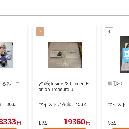
ぐるみ コ
y*u様 Inside23 Limited E
専用20
dition Treasure B
庫：
3033
マイストア在庫：
4532
マイスト
8333
19360
円
円
税込
税込