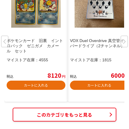
ポケモンカード 旧裏 イント
VOX Duel Overdrive 真空管オー
ロパック ゼニガメ カメー
バードライブ（2チャンネル）
ル セット
マイストア在庫：
4555
マイストア在庫：
1815
8120
6000
税込
円
税込
円
カートに入れる
カートに入れる
このカテゴリをもっと見る