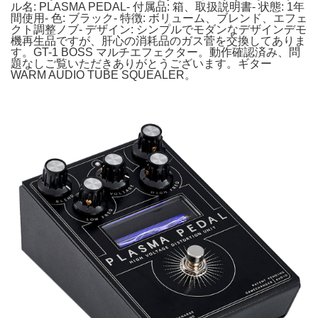
ル名: PLASMA PEDAL- 付属品: 箱、取扱説明書- 状態: 1年
間使用- 色: ブラック- 特徴: ボリューム、ブレンド、エフェ
クト調整ノブ- デザイン: シンプルでモダンなデザインデモ
機再生品ですが、肝心の消耗品のガス菅を交換してありま
す。GT-1 BOSS マルチエフェクター。動作確認済み、問
題なしご覧いただきありがとうございます。ギター
WARM AUDIO TUBE SQUEALER。