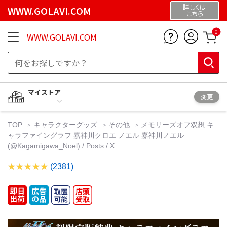
詳しくは
WWW.GOLAVI.COM
こちら
0
WWW.GOLAVI.COM
マイストア
変更
TOP
キャラクターグッズ
その他
メモリーズオフ双想 キ
ャラファイングラフ 嘉神川クロエ ノエル 嘉神川ノエル
(@Kagamigawa_Noel) / Posts / X
(2381)