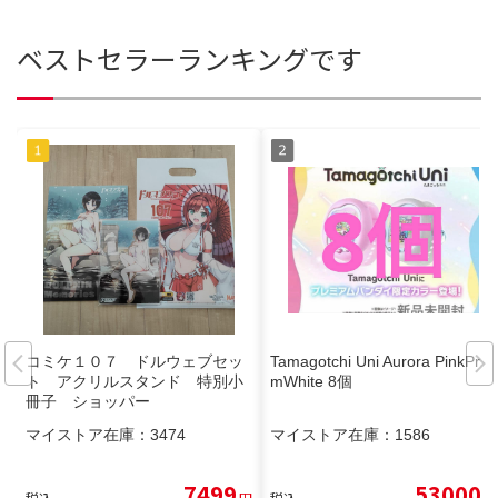
ベストセラーランキングです
コミケ１０７ ドルウェブセッ
Tamagotchi Uni Aurora PinkPris
ト アクリルスタンド 特別小
mWhite 8個
冊子 ショッパー
マイストア在庫：
3474
マイストア在庫：
1586
7499
53000
税込
円
税込
円