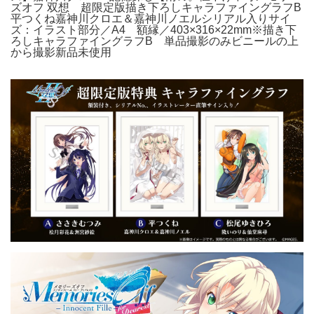
ズオフ 双想 超限定版描き下ろしキャラファイングラフB
平つくね嘉神川クロエ＆嘉神川ノエルシリアル入りサイ
ズ：イラスト部分／A4 額縁／403×316×22mm※描き下
ろしキャラファイングラフB 単品撮影のみビニールの上
から撮影新品未使用