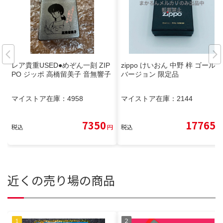
レア貴重USED●めぞん一刻 ZIP
zippo けいおん 中野 梓 ゴールド
PO ジッポ 高橋留美子 音無響子
バージョン 限定品
マイストア在庫：
4958
マイストア在庫：
2144
7350
17765
税込
円
税込
円
近くの売り場の商品