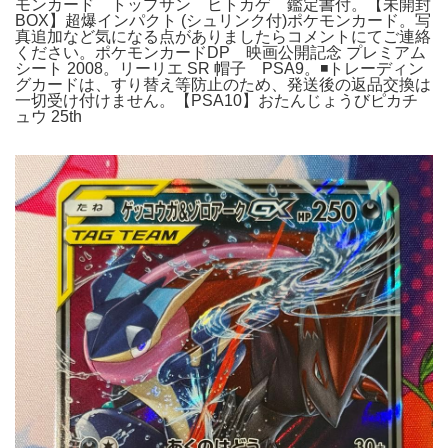
モンカード トップサン ヒトカゲ 鑑定書付。【未開封
BOX】超爆インパクト (シュリンク付)ポケモンカード。写
真追加など気になる点がありましたらコメントにてご連絡
ください。ポケモンカードDP 映画公開記念 プレミアム
シート 2008。リーリエ SR 帽子 PSA9。◾️トレーディン
グカードは、すり替え等防止のため、発送後の返品交換は
一切受け付けません。【PSA10】おたんじょうびピカチ
ュウ 25th