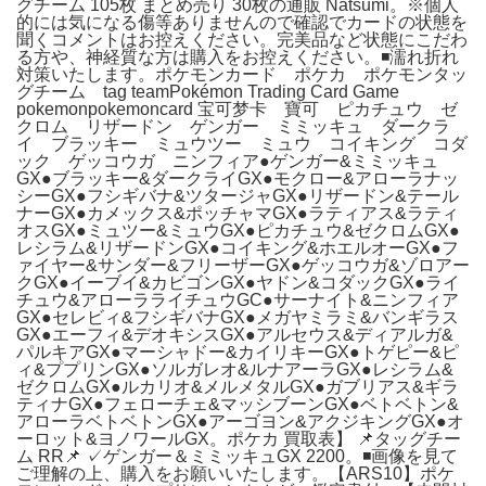
グチーム 105枚 まとめ売り 30枚の通販 Natsumi。※個人
的には気になる傷等ありませんので確認でカードの状態を
聞くコメントはお控えください。完美品など状態にこだわ
る方や、神経質な方は購入をお控えください。◾️濡れ折れ
対策いたします。ポケモンカード ポケカ ポケモンタッ
グチーム tag teamPokémon Trading Card Game
pokemonpokemoncard 宝可梦卡 寶可 ピカチュウ ゼ
クロム リザードン ゲンガー ミミッキュ ダークラ
イ ブラッキー ミュウツー ミュウ コイキング コダ
ック ゲッコウガ ニンフィア●ゲンガー&ミミッキュ
GX●ブラッキー&ダークライGX●モクロー&アローラナッ
シーGX●フシギバナ&ツタージャGX●リザードン&テール
ナーGX●カメックス&ポッチャマGX●ラティアス&ラティ
オスGX●ミュツー&ミュウGX●ピカチュウ&ゼクロムGX●
レシラム&リザードンGX●コイキング&ホエルオーGX●フ
ァイヤー&サンダー&フリーザーGX●ゲッコウガ&ゾロアー
クGX●イーブイ&カビゴンGX●ヤドン&コダックGX●ライ
チュウ&アローラライチュウGC●サーナイト&ニンフィア
GX●セレビィ&フシギバナGX●メガヤミラミ&バンギラス
GX●エーフィ&デオキシスGX●アルセウス&ディアルガ&
パルキアGX●マーシャドー&カイリキーGX●トゲピー&ピ
ィ&ププリンGX●ソルガレオ&ルナアーラGX●レシラム&
ゼクロムGX●ルカリオ&メルメタルGX●ガブリアス&ギラ
ティナGX●フェローチェ&マッシブーンGX●ベトベトン&
アローラベトベトンGX●アーゴヨン&アクジキングGX●オ
ーロット&ヨノワールGX。ポケカ 買取表】 📌タッグチー
ム RR📌 ✓ゲンガー＆ミミッキュGX 2200。◾️画像を見て
ご理解の上、購入をお願いいたします。【ARS10】ポケ