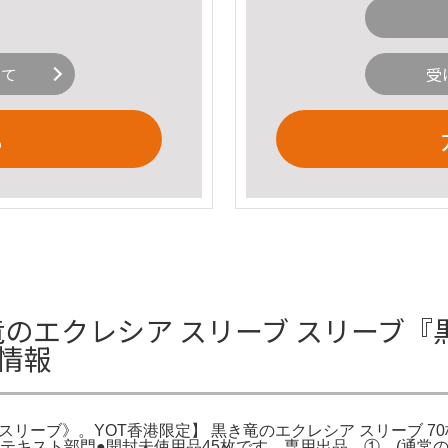
いて
受
る
黒き竜のエクレシア スリーブ スリーブ
細情報
スリーブ》。YOT香港限定】 黒き竜のエクレシア スリーブ 70
26 英語テキスト部門●開封未使用品45枚です。専用出品 ①。(通