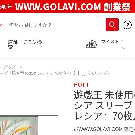
WWW.GOLAVI.COM 創業祭
5周年
マイストア
店舗・チラシ検
索
・グッズ
リーブ『黒き竜のエクレシア』70枚入り【-】{-}《スリーブ》
HOT !
遊戯王 未使用
シア スリー
レシア』70枚
※WWW.GOLAVI.COM 限