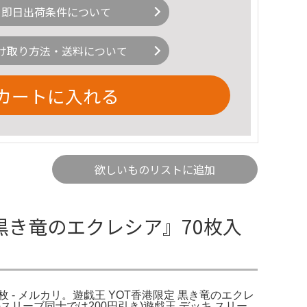
即日出荷条件について
け取り方法・送料について
カートに入れる
欲しいものリストに追加
『黒き竜のエクレシア』70枚入
枚 - メルカリ。遊戯王 YOT香港限定 黒き竜のエクレ
常のスリーブ同士では200円引き)遊戯王 デッキ スリー