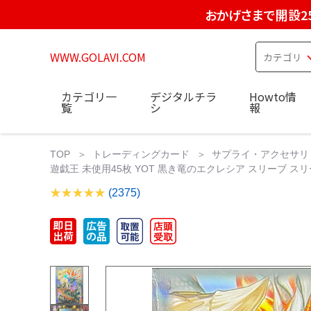
おかげさまで開設2
WWW.GOLAVI.COM
カテゴリ一
デジタルチラ
Howto情
覧
シ
報
TOP
トレーディングカード
サプライ・アクセサリ
遊戯王 未使用45枚 YOT 黒き竜のエクレシア スリーブ ス
(2375)