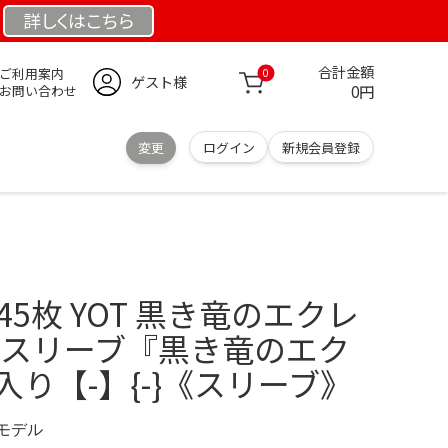
詳しくは
こちら
合計金額
ご利用案内
0
ゲスト様
0円
お問い合わせ
変更
ログイン
新規会員登録
45枚 YOT 黒き竜のエクレ
ブ スリーブ『黒き竜のエク
入り【-】{-}《スリーブ》
定モデル