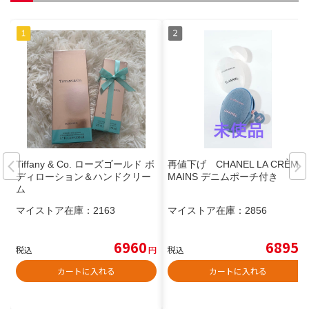
Tiffany & Co. ローズゴールド ボ
再値下げ CHANEL LA CRÈME
ディローション＆ハンドクリー
MAINS デニムポーチ付き
ム
マイストア在庫：
2163
マイストア在庫：
2856
6960
6895
税込
円
税込
円
カートに入れる
カートに入れる