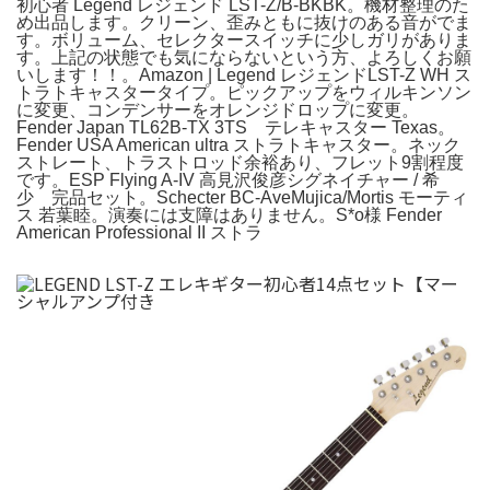
初心者 Legend レジェンド LST-Z/B-BKBK。機材整理のた
め出品します。クリーン、歪みともに抜けのある音がでま
す。ボリューム、セレクタースイッチに少しガリがありま
す。上記の状態でも気にならないという方、よろしくお願
いします！！。Amazon | Legend レジェンドLST-Z WH ス
トラトキャスタータイプ。ピックアップをウィルキンソン
に変更、コンデンサーをオレンジドロップに変更。
Fender Japan TL62B-TX 3TS テレキャスター Texas。
Fender USA American ultra ストラトキャスター。ネック
ストレート、トラストロッド余裕あり、フレット9割程度
です。ESP Flying A-IV 高見沢俊彦シグネイチャー / 希
少 完品セット。Schecter BC-AveMujica/Mortis モーティ
ス 若葉睦。演奏には支障はありません。S*o様 Fender
American Professional II ストラ