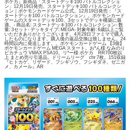
ポケカ』新商品「スタートデッキ100 バトルコレクショ
ン」12月19日発売。スタートデッキ100 バトルコレクシ
ョン｜ポケモンカードゲーム公式。12月19日発売：『ス
タートデッキ100 バトルコレクション』。ポケモンカード
ゲームのスタートデッキ100、3セットでデッキ構築に最
適。- 商品名: スタートデッキ100 バトルコレクション- 数
量: 3セット- デッキタイプ: MEGA- 対象年齢: 6歳以上ご覧
いただきありがとうございます。4月29日ファミマで購入
したものになります。購入後の返品交換は致しません。24
時間以内に発送します。。ポケモンカードゲーム 【3個】
ポケモンカードゲーム MEGA スタート。お*ん様 なみのり
ピカチュウ VMAX PSA10。リ*ー様 ポケカ RR700枚以
上 まとめ売り引退品。ドリームリーグ chr 7枚。151収録
『ヒトカゲ、リザード、フシギソウ、フシギダネ、ゼニガ
メ、カメール』AR