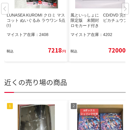
LUNASEA KUROMI クロミ マス
風といっしょに CD/DVD 完全
コット ぬいぐるみ ラウワン 5点
限定版 未開封 ピカチュウプ
⑴
ロモカード付き
マイストア在庫：
2408
マイストア在庫：
4202
7218
72000
税込
円
税込
円
近くの売り場の商品