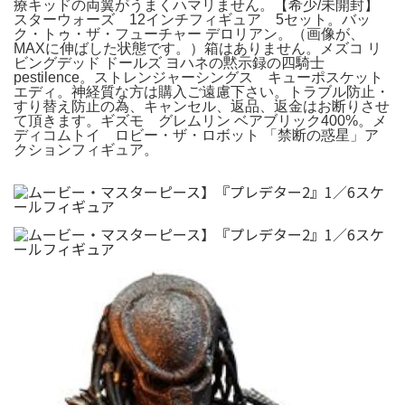
療キッドの両翼がうまくハマリません。【希少/未開封】
スターウォーズ 12インチフィギュア 5セット。バッ
ク・トゥ・ザ・フューチャー デロリアン。（画像が、
MAXに伸ばした状態です。）箱はありません。メズコ リ
ビングデッド ドールズ ヨハネの黙示録の四騎士
pestilence。ストレンジャーシングス キューポスケット
エディ。神経質な方は購入ご遠慮下さい。トラブル防止・
すり替え防止の為、キャンセル、返品、返金はお断りさせ
て頂きます。ギズモ グレムリン ベアブリック400%。メ
ディコムトイ ロビー・ザ・ロボット 「禁断の惑星」ア
クションフィギュア。