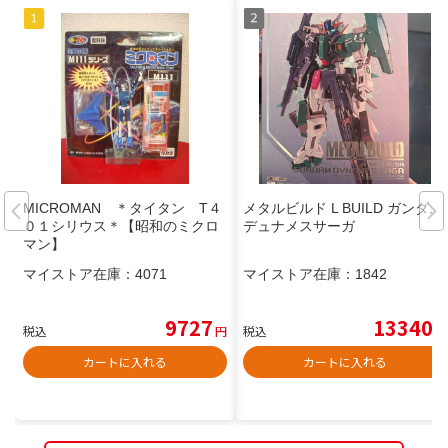
MICROMAN ＊タイタン T４
メタルビルド L BUILD ガンダム
０１シリウス＊【昭和のミクロ
デュナメスサーガ
マン】
マイストア在庫：
4071
マイストア在庫：
1842
9727
13340
税込
円
税込
円
カートに入れる
カートに入れる