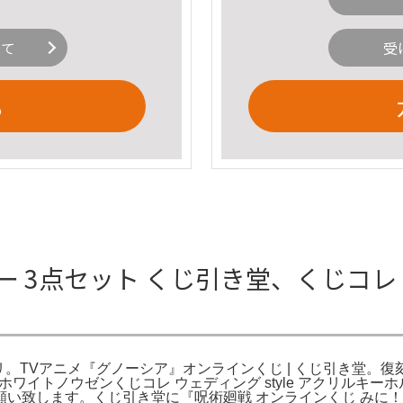
いて
受
る
 3点セット くじ引き堂、くじコレ ア
ルカリ。TVアニメ『グノーシア』オンラインくじ | くじ引き堂
堂 ホワイトノウゼンくじコレ ウェディング style アクリルキ
します。くじ引き堂に『呪術廻戦 オンラインくじ みに！ 文房具