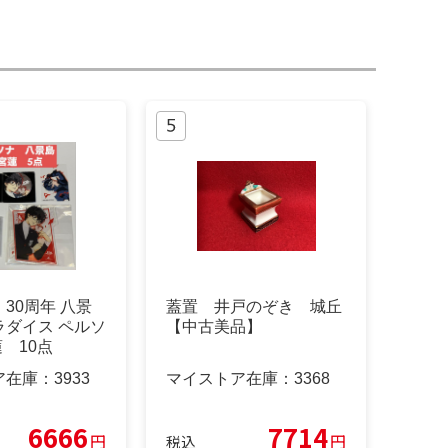
30周年 八景
蓋置 井戸のぞき 城丘
ラダイス ペルソ
【中古美品】
蓮 10点
ア在庫：
3933
マイストア在庫：
3368
6666
7714
円
円
税込