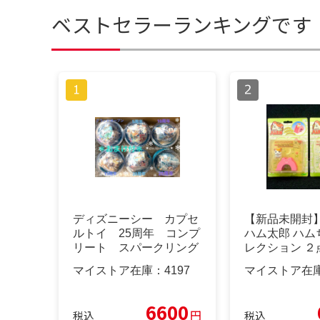
ベストセラーランキングです
ディズニーシー カプセ
【新品未開封
ルトイ 25周年 コンプ
ハム太郎 ハム
リート スパークリング
レクション ２
ジュビリー
当時物
マイストア在庫：
4197
マイストア在
6600
円
税込
税込