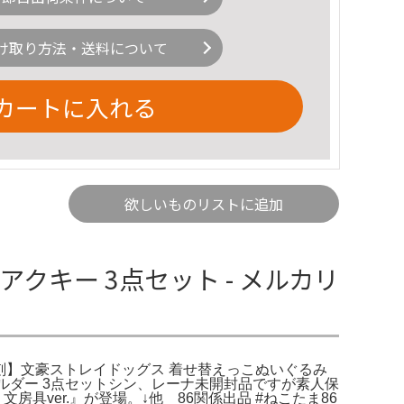
け取り方法・送料について
カートに入れる
欲しいものリストに追加
クキー 3点セット - メルカリ
。復刻】文豪ストレイドッグス 着せ替えっこぬいぐるみ
ーホルダー 3点セットシン、レーナ未開封品ですが素人保
ver.』が登場。↓他 86関係出品 #ねこたま86