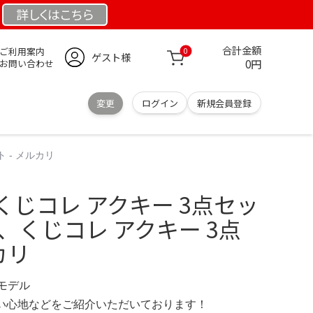
詳しくは
こちら
合計金額
ご利用案内
0
ゲスト様
0円
お問い合わせ
変更
ログイン
新規会員登録
 - メルカリ
じコレ アクキー 3点セッ
、くじコレ アクキー 3点
カリ
定モデル
の使い心地などをご紹介いただいております！