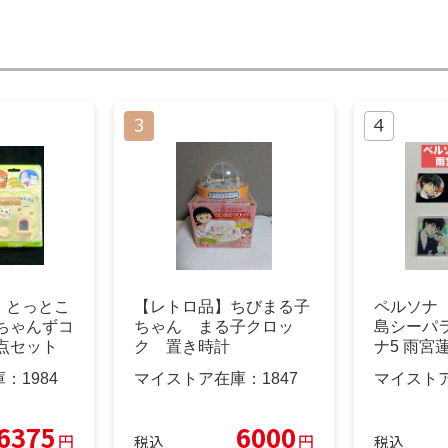
】とっとこ
【レトロ品】ちびまる子
ペルソナ 
ちゃんずコ
ちゃん まる子クロッ
島シーパ
点セット
ク 置き時計
ナ5 雨宮
庫：
1984
マイストア在庫：
1847
マイスト
6375
6000
円
円
税込
税込