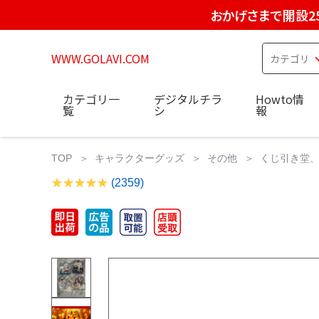
おかげさまで開設2
WWW.GOLAVI.COM
カテゴリ一
デジタルチラ
Howto情
覧
シ
報
TOP
キャラクターグッズ
その他
くじ引き堂、
(2359)