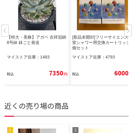
【特大・美株】アガベ 吉祥冠錦
[新品未開封]フリーサイエンス浴
8号鉢 鉢ごと発送
室シャワー用交換カートリッジ2
個セット
マイストア在庫：
1483
マイストア在庫：
4793
7350
6000
税込
円
税込
円
近くの売り場の商品