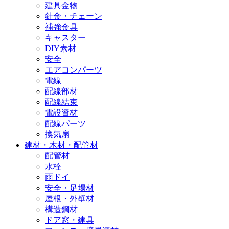
建具金物
針金・チェーン
補強金具
キャスター
DIY素材
安全
エアコンパーツ
電線
配線部材
配線結束
電設資材
配線パーツ
換気扇
建材・木材・配管材
配管材
水栓
雨ドイ
安全・足場材
屋根・外壁材
構造鋼材
ドア窓・建具