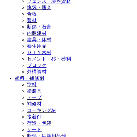
フェンス・境界資材
換気・煙突
合板
製材
断熱・石膏
内装建材
建具・床材
養生用品
ＤＩＹ木材
セメント・砂・砂利
ブロック
外構資材
塗料・補修剤
塗料
塗装具
テープ
補修材
コーキング材
接着剤
荷造・包装
シート
断熱・結露用品他