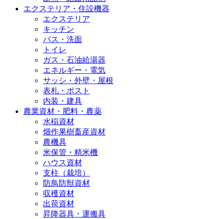
エクステリア・住設機器
エクステリア
キッチン
バス・洗面
トイレ
ガス・石油給湯器
エネルギー・電気
サッシ・外壁・屋根
表札・ポスト
内装・建具
農業資材・肥料・農薬
水稲資材
畑作果樹畜産資材
農機具
米保管・精米機
ハウス資材
支柱（栽培）
防鳥防獣資材
収穫資材
出荷資材
昇降器具・運搬具