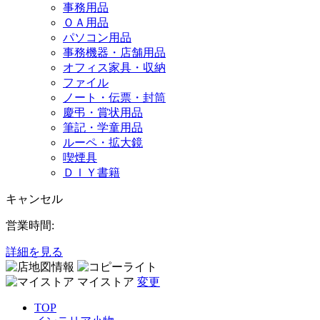
事務用品
ＯＡ用品
パソコン用品
事務機器・店舗用品
オフィス家具・収納
ファイル
ノート・伝票・封筒
慶弔・賞状用品
筆記・学童用品
ルーペ・拡大鏡
喫煙具
ＤＩＹ書籍
キャンセル
営業時間:
詳細を見る
マイストア
変更
TOP