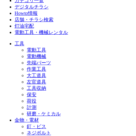
カテゴリ一覧
デジタルチラシ
Howto情報
店舗・チラシ検索
灯油宅配
電動工具・機械レンタル
工具
電動工具
電動機械
先端パーツ
作業工具
大工道具
左官道具
工具収納
保安
荷役
計測
研磨・ケミカル
金物・電材
釘・ビス
ネジボルト