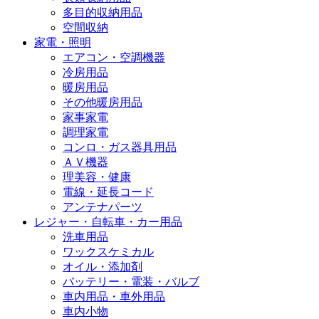
多目的収納用品
空間収納
家電・照明
エアコン・空調機器
冷房用品
暖房用品
その他暖房用品
家事家電
調理家電
コンロ・ガス器具用品
ＡＶ機器
理美容・健康
電線・延長コード
アンテナパーツ
レジャー・自転車・カー用品
洗車用品
ワックスケミカル
オイル・添加剤
バッテリー・電装・バルブ
車内用品・車外用品
車内小物