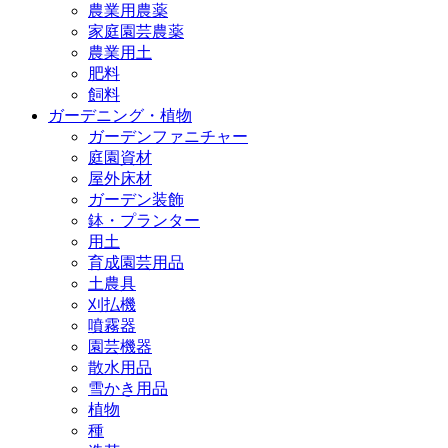
農業用農薬
家庭園芸農薬
農業用土
肥料
飼料
ガーデニング・植物
ガーデンファニチャー
庭園資材
屋外床材
ガーデン装飾
鉢・プランター
用土
育成園芸用品
土農具
刈払機
噴霧器
園芸機器
散水用品
雪かき用品
植物
種