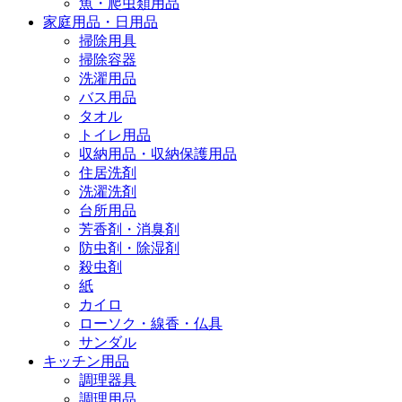
魚・爬虫類用品
家庭用品・日用品
掃除用具
掃除容器
洗濯用品
バス用品
タオル
トイレ用品
収納用品・収納保護用品
住居洗剤
洗濯洗剤
台所用品
芳香剤・消臭剤
防虫剤・除湿剤
殺虫剤
紙
カイロ
ローソク・線香・仏具
サンダル
キッチン用品
調理器具
調理用品