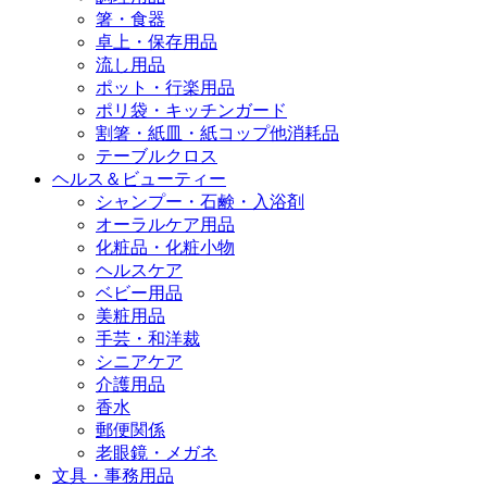
箸・食器
卓上・保存用品
流し用品
ポット・行楽用品
ポリ袋・キッチンガード
割箸・紙皿・紙コップ他消耗品
テーブルクロス
ヘルス＆ビューティー
シャンプー・石鹸・入浴剤
オーラルケア用品
化粧品・化粧小物
ヘルスケア
ベビー用品
美粧用品
手芸・和洋裁
シニアケア
介護用品
香水
郵便関係
老眼鏡・メガネ
文具・事務用品