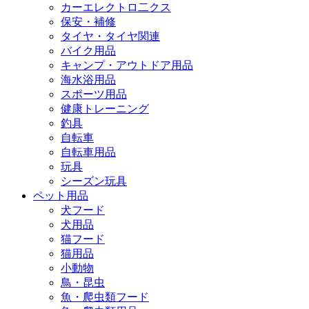
カーエレクトロ二クス
保安・補修
タイヤ・タイヤ関連
バイク用品
キャンプ・アウトドア用品
海水浴用品
スポーツ用品
健康トレーニング
釣具
自転車
自転車用品
玩具
シーズン玩具
ペット用品
犬フード
犬用品
猫フード
猫用品
小動物
鳥・昆虫
魚・爬虫類フード