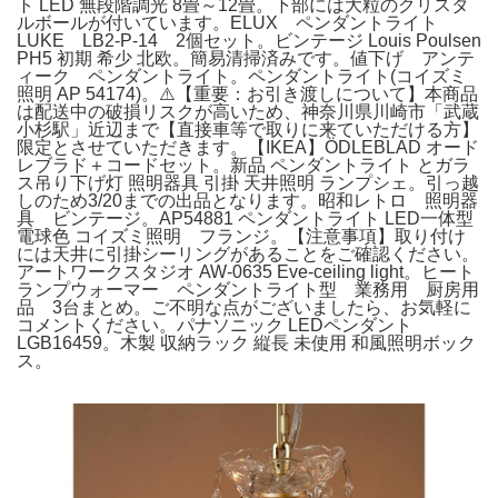
ト LED 無段階調光 8畳～12畳。下部には大粒のクリスタ
ルボールが付いています。ELUX ペンダントライト
LUKE LB2-P-14 2個セット。ビンテージ Louis Poulsen
PH5 初期 希少 北欧。簡易清掃済みです。値下げ アンテ
ィーク ペンダントライト。ペンダントライト(コイズミ
照明 AP 54174)。⚠️【重要：お引き渡しについて】本商品
は配送中の破損リスクが高いため、神奈川県川崎市「武蔵
小杉駅」近辺まで【直接車等で取りに来ていただける方】
限定とさせていただきます。【IKEA】ÖDLEBLAD オード
レブラド＋コードセット。新品 ペンダントライト とガラ
ス吊り下げ灯 照明器具 引掛 天井照明 ランプシェ。引っ越
しのため3/20までの出品となります。昭和レトロ 照明器
具 ビンテージ。AP54881 ペンダントライト LED一体型
電球色 コイズミ照明 フランジ。【注意事項】取り付け
には天井に引掛シーリングがあることをご確認ください。
アートワークスタジオ AW-0635 Eve-ceiling light。ヒート
ランプウォーマー ペンダントライト型 業務用 厨房用
品 3台まとめ。ご不明な点がございましたら、お気軽に
コメントください。パナソニック LEDペンダント
LGB16459。木製 収納ラック 縦長 未使用 和風照明ボック
ス。