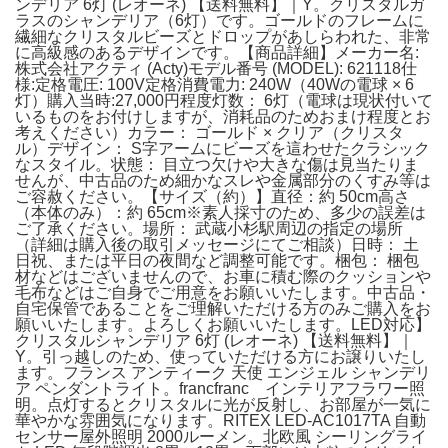
ンデリア 6灯 (レオーネ) 【送料無料】｜Y。クリスタルガ
ラスのシャンデリア（6灯）です。ゴールドのフレームに
繊細なクリスタルビーズとドロップがあしらわれた、非常
に高級感のあるデザインです。【商品詳細】メーカー名:
株式会社アクティ (Acty)モデル番号 (MODEL): 621118仕
様:定格電圧: 100V定格消費電力: 240W（40Wの電球 × 6
灯）購入当時:27,000円程度灯数： 6灯（電球は現状付いて
いるものをお付けしますが、消耗品のためおまけ程度とお
考えください）カラー： ゴールド × クリア（クリスタ
ル）デザイン： S字アームにビーズを這わせたクラシック
なスタイル。状態： 目立つ欠けや大きな傷は見当たりま
せんが、中古品のため細かなスレや金属部分のくすみ等は
ご容赦ください。【サイズ（約）】直径：約 50cm高さ
（本体のみ）：約 65cm※素人採寸のため、多少の誤差は
ご了承ください。場所： 武蔵小杉駅周辺の指定の場所
（詳細は購入後の取引メッセージにてご相談）日時： 土
日祝、または平日の夜間など調整可能です。梱包： 梱包
材などはございませんので、お車に積む際のクッションや
毛布などはご自身でご用意をお願いいたします。中古品・
自宅保管であることをご理解いただける方のみご購入をお
願いいたします。よろしくお願いいたします。LED対応】
クリスタルシャンデリア 6灯 (レオーネ) 【送料無料】｜
Y。引っ越しのため、使っていただける方にお譲りいたし
ます。フランス アンティーク 天使 エンジェル シャンデリ
ア ペンダントライト。francfranc インテリアフラワー照
明。点灯するとクリスタルに光が反射し、お部屋が一気に
華やかな雰囲気になります。RITEX LED-AC1017TA 自動
センサー屋外照明 2000ルーメン。北欧風 シーリングライ