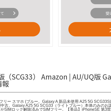
いて
受
る
版（SCG33） Amazon | AU/UQ版 Gal
情報
体 SIMフリー スマホ (ブルー。Galaxy A 新品未使用 A25 5G SCG33S
ー】|中古。Galaxy A25 5G SCG33（ライトブルー）本体の
版ですがSIMロック解除済みでSIMフリー。【美品】iPhoneSE 第3