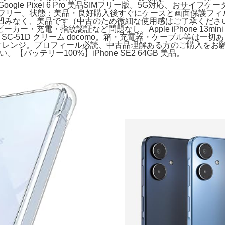
le Pixel 6 Pro 美品SIMフリー版。5G対応、おサイ
 SIMフリー。状態：美品・良好購入後すぐにケースと画面保護フィル
凹みなく、美品です（中古のため微細な使用感はご了承ください）。iPh
・充電・指紋認証など問題なし。Apple iPhone 13mini
56GB SC-51D クリーム docomo。箱・充電器・ケーブル等は
B 香港版 オレンジ。プロフィール必読、中古品理解ある方のご購入をお願いし
ッテリー100%】iPhone SE2 64GB 美品。​