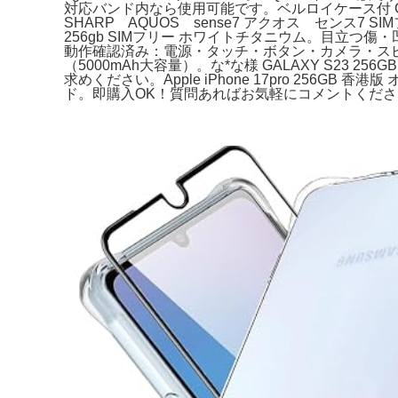
対応バンド内なら使用可能です。ベルロイケース付 Goog
SHARP AQUOS sense7 アクオス センス7
256gb SIMフリー ホワイトチタニウム。目立つ傷・
動作確認済み：電源・タッチ・ボタン・カメラ・スピーカー
（5000mAh大容量）。な*な様 GALAXY S23 2
求めください。Apple iPhone 17pro 256G
ド。即購入OK！質問あればお気軽にコメントください。【バ