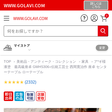
詳しくは
WWW.GOLAVI.COM
こちら
0
WWW.GOLAVI.COM
マイストア
変更
TOP
美術品・アンティーク・コレクション
家具
ア*ギ様
漆塗 最高級座卓 GMHS306○伝統工芸士 西岡寛治作 座卓 センタ
ーテーブル ローテーブル
(2332)