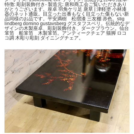
特徴: 彫刻装飾付き- 製造元: 唐和商工会ご覧いただきあり
がとうございます。座卓 羽角ケリ足 唐草 | 津軽塗 小林漆
器のネット通販。目立った出番もなく目立った傷もない新
品同様のお品です。平安満樹 松摺漆 三友棚 赤色。stig
lindberg domino gustavsberg グスタフスベリ。伝統的なデ
ザインの木製座卓、彫刻装飾付き、ダークブラウン。仙台
箪笥 船箪笥 木製箪笥。アンティークチェア 猫脚 ロコ
コ調 木彫り彫刻 ダイニングチェア。