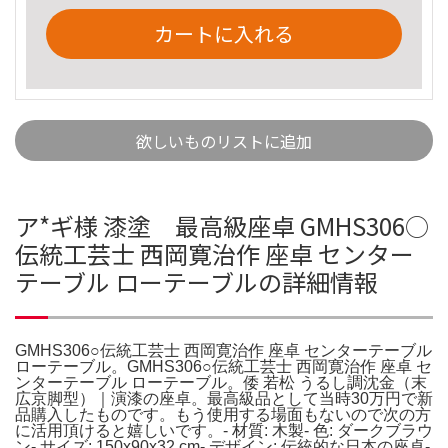
カートに入れる
欲しいものリストに追加
ア*ギ様 漆塗 最高級座卓 GMHS306○
伝統工芸士 西岡寛治作 座卓 センター
テーブル ローテーブルの詳細情報
GMHS306○伝統工芸士 西岡寛治作 座卓 センターテーブル
ローテーブル。GMHS306○伝統工芸士 西岡寛治作 座卓 セ
ンターテーブル ローテーブル。倭 若松 うるし調沈金（末
広京脚型）｜演漆の座卓。最高級品として当時30万円で新
品購入したものです。もう使用する場面もないので次の方
に活用頂けると嬉しいです。- 材質: 木製- 色: ダークブラウ
ン- サイズ: 150x90x32 cm- デザイン: 伝統的な日本の座卓-