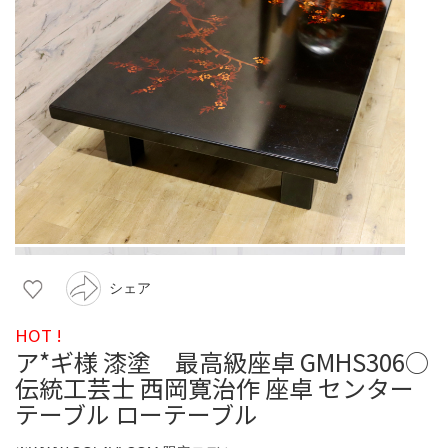
シェア
HOT !
ア*ギ様 漆塗 最高級座卓 GMHS306○
伝統工芸士 西岡寛治作 座卓 センター
テーブル ローテーブル