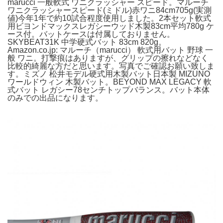
marucci 一般軟式 ワニクラッシャー スピード。マルーチ
ワニクラッシャースピード(ミドル)赤ワニ84cm705g(実測
値)今年1年で約10試合程度使用しました。2本セット軟式
用ビヨンドマックスレガシーウッド木製83cm平均780g ケ
ース付。バットケースは付属しておりません。
SKYBEAT31K 中学硬式バット 83cm 820g。
Amazon.co.jp: マルーチ（marucci） 軟式用バット 野球 一
般 ワニ。打撃痕はありますが、グリップの擦れなどなく
比較的綺麗な方だと思います。写真でご確認お願い致しま
す。ミズノ 松井モデル硬式用木製バット日本製 MIZUNO
ワールドウィン 木製バット。BEYOND MAX LEGACY 軟
式バット レガシー78センチトップバランス。バット本体
のみでの出品になります。