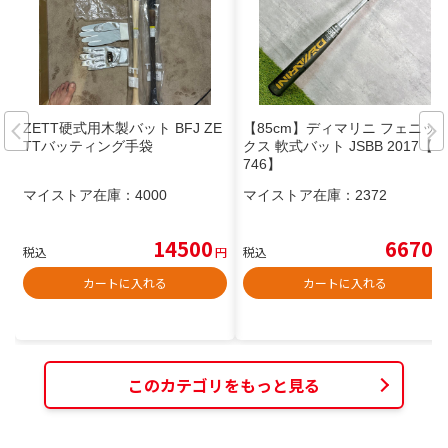
ZETT硬式用木製バット BFJ ZE
【85cm】ディマリニ フェニッ
TTバッティング手袋
クス 軟式バット JSBB 2017【K
746】
マイストア在庫：
4000
マイストア在庫：
2372
14500
6670
税込
円
税込
円
カートに入れる
カートに入れる
このカテゴリをもっと見る