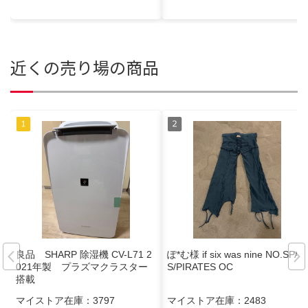
近くの売り場の商品
良品 SHARP 除湿機 CV-L71 2
ぽ*む様 if six was nine NO.SPAT
021年製 プラズマクラスター
S/PIRATES OC
搭載
マイストア在庫：
3797
マイストア在庫：
2483