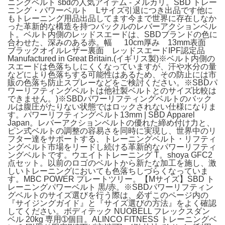
ニングベルト sbdの人気アイテム - メルカリ。SBD トレー
ニング・パワーベルト Lサイズ引退につき出品です他に
もトレーニング用品出品してます今まで世界に存在しなか
った革新的な構造を持つバックルのレバーアクションベル
ト。ベルト内側のレッドスエードは、SBDブランドの色に
合わせた、深みのある赤。幅 10cm厚み 13mm表面
ブラックオイルレザー裏面 レッドスエードIPF認定品
Manufactured in Great Britain.(イギリス製)※ベルト内側の
スエードは色落ちしにくくなっていますが、汗や水分の量
などにより色落ちする可能性はあるため、その防止には市
販の色落ち防止スプレーなどをご検討ください。※SBDパ
ワーリフティングベルトは他社製ベルトとのサイズ比較は
できません。)※SBDパワーリフティングベルトのバック
ルは腹圧がたりない状態ではロックされない仕様になりま
す。パワーリフティングベルト13mm | SBD Apparel
Japan。レバーアクションベルトの優れた締め付け力と、
ピン式ベルトの調整の容易さを同時に実現し、世界中のリ
フター達をサポートする、トレーニングベルト・リフティ
ングベルト市場をリードし続ける革新的なパワーリフティ
ングベルトです。ウエイトトレーニング T。shoya GFC2
点セット。以前のロゴのベルトから新たな加工を施し、激
しいトレーニングにおいても色落ちしづらくなっていま
す。MBC POWER プレートツリー。【Mサイズ】SBD ト
レーニングパワーベルト 黒/赤。※SBDパワーリフティン
グベルトのサイズ選びを行う際は、必ずこのページ内の
『サイジングガイド』と『サイズ選びの方法』をよく確認
してください。ボディテック NUOBELL フレックスダン
ベル 20kg 専用➀個目。ALINCO FITNESS トレーニングベ