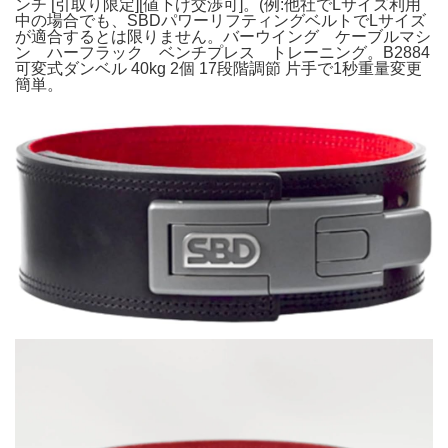
ンチ [引取り限定][値下げ交渉可]。(例:他社でLサイズ利用
中の場合でも、SBDパワーリフティングベルトでLサイズ
が適合するとは限りません。バーウイング ケーブルマシ
ン ハーフラック ベンチプレス トレーニング。B2884
可変式ダンベル 40kg 2個 17段階調節 片手で1秒重量変更
簡単。