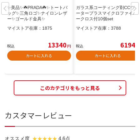
✨美品✨☘️PRADA☘️✨トートバ
ガラス系コーティング剤CCウォ
ッグ✨三角ロゴ✨ナイロンレザ
ータープラスマイクロファイバ
ー✨ゴールド金具✨
ークロス付10個set
マイストア在庫：
1875
マイストア在庫：
3788
13340
6194
税込
円
税込
円
カートに入れる
カートに入れる
このカテゴリをもっと見る
カスタマーレビュー
オススメ度
4.6点