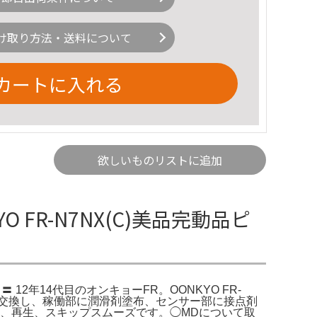
け取り方法・送料について
カートに入れる
欲しいものリストに追加
O FR-N7NX(C)美品完動品ピ
 〓 12年14代目のオンキョーFR。OONKYO FR-
新品に交換し、稼働部に潤滑剤塗布、センサー部に接点剤
、再生、スキップスムーズです。◯MDについて取