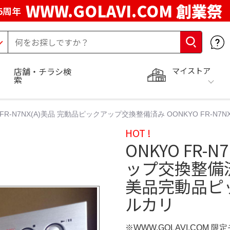
WWW.GOLAVI.COM 創業祭
5周年
マイストア
店舗・チラシ検
索
 FR-N7NX(A)美品 完動品ピックアップ交換整備済み OONKYO FR-N
HOT !
ONKYO FR-
ップ交換整備済み 
美品完動品ピッ
ルカリ
※WWW.GOLAVI.COM 限