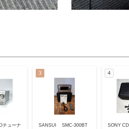
/MDチューナ
SANSUI SMC-300BT
SONY C