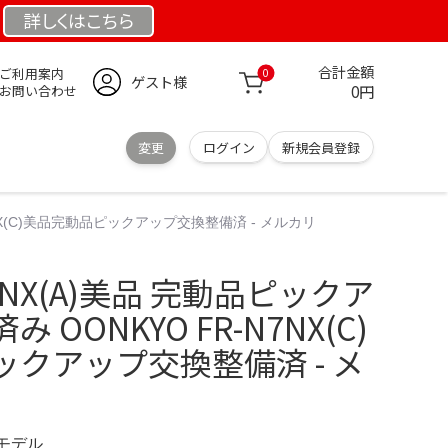
詳しくは
こちら
合計金額
ご利用案内
0
ゲスト様
0円
お問い合わせ
変更
ログイン
新規会員登録
7NX(C)美品完動品ピックアップ交換整備済 - メルカリ
N7NX(A)美品 完動品ピックア
OONKYO FR-N7NX(C)
クアップ交換整備済 - メ
定モデル