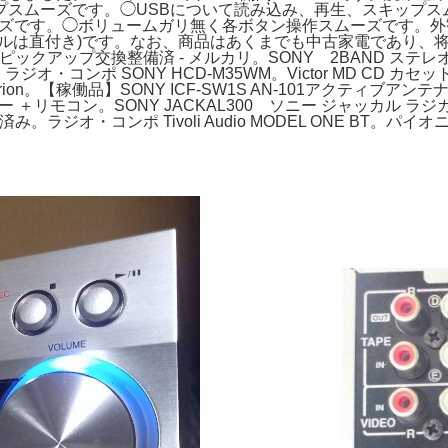
スムーズです。◯USBについて読み込み、再生、スキップスム
ムーズです。◯ボリュームガリ無く各ボタン操作スムーズです。
ブルは直付き)です。なお、商品はあくまでも中古家電であり、
品ピックアップ交換整備済 - メルカリ。SONY 2BAND ステレオ
ジオ・コンポ SONY HCD-M35WM。Victor MD CD カ
rion。【稼働品】SONY ICF-SW1S AN-101アクティブアン
ヤー ＋リモコン。SONY JACKAL300 ソニー ジャッカル ラジ
済み。ラジオ・コンポ Tivoli Audio MODEL ONE BT。パイオ