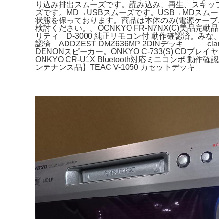
り込み排出スムーズです。読み込み、再生、スキップ
ズです。MD→USBスムーズです。USB→MDス
状態を保っております。商品は本体のみ(電源ケー
検討ください。。OONKYO FR-N7NX(C)美品完動
リティ D-3000 純正リモコン付 動作確認済。みな。ラ
認済 ADDZEST DMZ636MP 2DINデッキ cla
DENONスピーカー。ONKYO C-733(S) CDプレイ
ONKYO CR-U1X Bluetooth対応ミニコンポ 動作確認
ンテナンス品】TEAC V-1050 カセットデッキ