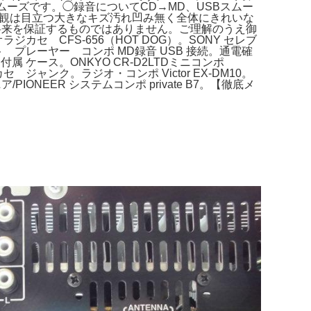
ーズです。◯録音についてCD→MD、USBスムー
外観は目立つ大きなキズ汚れ凹み無く全体にきれいな
将来を保証するものではありません。ご理解のうえ御
ラジカセ CFS-656（HOT DOG）。SONY セレブ
セット プレーヤー コンポ MD録音 USB 接続。通電確
テナ付属 ケース。ONKYO CR-D2LTDミニコンポ
カセ ジャンク。ラジオ・コンポ Victor EX-DM10。
ニア/PIONEER システムコンポ private B7。【徹底メ