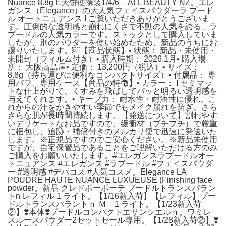
Nuance 8.8g E大饼便携装1/4/6 – ALL BEAUTY NZ。エレ
ガンス（Elegance）の大人気フェイスパウダーラ プード
ル オートニュアンス I ご覧いただきありがとうございま
す。圧倒的な透明感と崩れにくさで不動の人気を誇る、ラ
プードルの人気カラーです。ストックとして購入していま
したが、別のパウダーを使い始めたため、新品のうちにお
譲りいたします。￼【商品状態】• 状態： 新品・未使用・
未開封（フィルム付き）• 購入時期： 2026.1月• 購入場
所： 大阪高島屋• 定価： 13,200円（税込）• サイズ：
8.8g（持ち運びに便利なコンパクトサイズ）• 付属品： 専
用パフ、専用ケース【商品の特徴】• カラー： I セミマッ
トな仕上がりで、くすみを飛ばしてパッと明るい透明感を
与えてくれます。• キープ力： 耐水性・耐油性に優れ、こ
れからの汗をかきやすい季節でもメイク崩れを防ぎ、さら
さらな肌が長時間持続します。【発送について】割れやす
いデリケートなお品ですので、緩衝材（プチプチ）で厳重
に梱包し、追跡・補償付きのメルカリ便で迅速に発送いた
します。※正規品ですのでご安心ください。※新品未使用
ですが、自宅保管品であることをご理解いただける方のみ
ご購入をお願いいたします。#エレガンスラプードルオー
トニュアンス #エレガンス #ラプードル #フェイスパウダ
ー #透明感 #デパコス #人気コスメ。Elegance LA
POUDRE HAUTE NUANCE LUXUEUSE (Finishing face
powder。新品 クレドポーボーテ プードルトランスパラン
トn レフィル 1 ライト。【1/16新入荷】【レフィル】プー
ドルトランスパラントｎ Ｍ 1 ライト。【1/23新入荷
②】❣️本体❣️プードルコンパクトエサンシエルｎ。ワミレ
スルースパウダー2セットセール専用。【1/28新入荷②】❣️