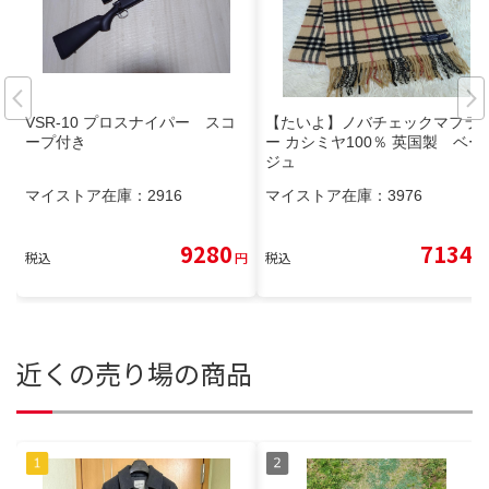
VSR-10 プロスナイパー スコ
【たいよ】ノバチェックマフラ
ープ付き
ー カシミヤ100％ 英国製 ベー
ジュ
マイストア在庫：
2916
マイストア在庫：
3976
9280
7134
税込
円
税込
円
近くの売り場の商品