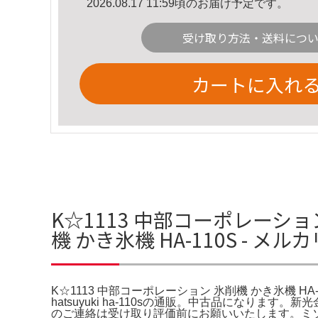
2026.08.17 11:59頃のお届け予定です。
受け取り方法・送料につ
カートに入れ
K☆1113 中部コーポレーション
機 かき氷機 HA-110S - メ
K☆1113 中部コーポレーション 氷削機 かき氷機 HA-
hatsuyuki ha-110sの通販。中古品になり
のご連絡は受け取り評価前にお願いいたします。ミソ