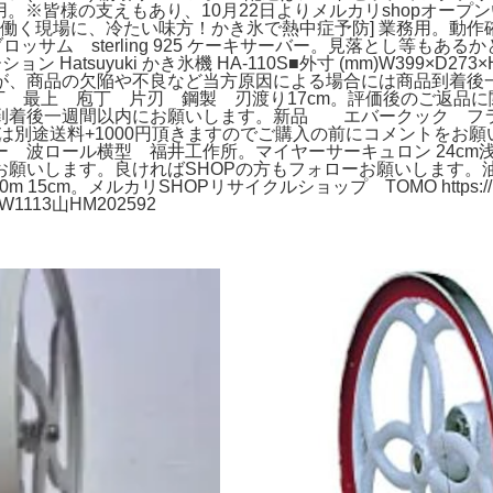
用。※皆様の支えもあり、10月22日よりメルカリshopオー
 働く現場に、冷たい味方！かき氷で熱中症予防] 業務用。動作
ロッサム sterling 925 ケーキサーバー。見落とし等も
suyuki かき氷機 HA-110S■外寸 (mm)W399×D273×
が、商品の欠陥や不良など当方原因による場合には商品到着後
包丁 最上 庖丁 片刃 鋼製 刃渡り17cm。評価後のご返
一週間以内にお願いします。新品 エバークック フライパン3点セ
道、九州の方は別途送料+1000円頂きますのでご購入の前にコメン
 波ロール横型 福井工作所。マイヤーサーキュロン 24cm
願いします。良ければSHOPの方もフォローお願いします。
5cm。メルカリSHOPリサイクルショップ TOMO https://mer
PXW1113山HM202592