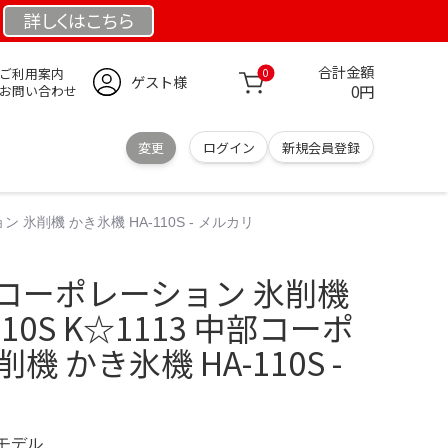
詳しくは
こちら
合計金額
ご利用案内
0
ゲスト様
0円
お問い合わせ
変更
ログイン
新規会員登録
ン 氷削機 かき氷機 HA-110S - メルカリ
中部コーポレーション 氷削機
10S K☆1113 中部コーポ
機 かき氷機 HA-110S -
定モデル