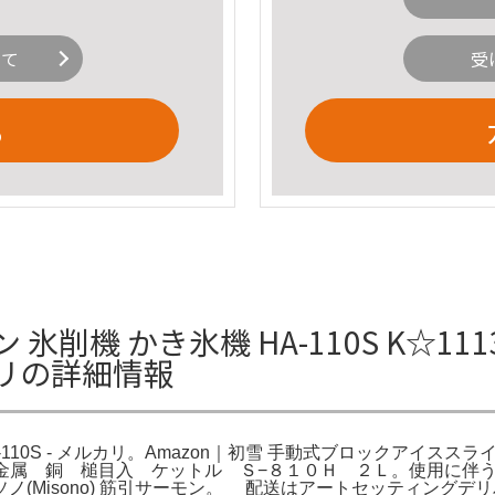
いて
受
る
 氷削機 かき氷機 HA-110S K☆1
ルカリの詳細情報
110S - メルカリ。Amazon｜初雪 手動式ブロックアイススライサ
ます。新光金属 銅 槌目入 ケットル Ｓ−８１０Ｈ ２Ｌ。使用に伴う
ノ(Misono) 筋引サーモン。 配送はアートセッティング