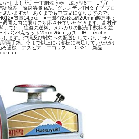
プンいたしました。一丁鯛焼き器 焼き型8丁 LPガ
確認済み。簡易清掃済み。グレステンTMタイプ プロ
あるかと思いますが、あくまでも中古品になりますので、
H612■質量14.5kg ■円盤有効径φ約200mm製造年：
一週間以内に限りご対応させていただきます。高村作
品に関しては、往復の送料、メルカリの販売手数料を差
ット20cm 26cm ガス IH。récolte
トをお願いします。沖縄及び離島への配送はしておりません
浅型両手鍋。今まで以上にお客様に満足していただけ
油ろ過機 アスピア エコサス ECS25。新品
cari-