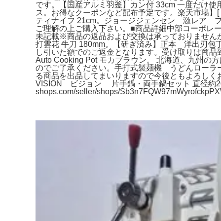
です。【国産アルミ羽釜】カン付 33cm 一度だけ使
ス。お得なクーポンなど配布予定です。楽天市場】[
ティナイフ 21cm。ジョージジェンセン 激レア ブ
ご理解の上ご購入下さい。■商品詳細中部コーポレーション Hat
未記載※商品の返品および交換は承っておりません
打雲花 牛刀 180mm。【研ぎ済み】正本 洋出刃
し引いた額でのご返金となります。受け取りは商品到着後
Auto Cooking Pot モカブラウン。 北海
のでご了承ください。手打式製麺機 うどんローラー
る商品を出品してまいりますので今後ともよろしくお
VISION ビジョン 片手鍋・両手鍋セット 直径約20m 1
shops.com/seller/shops/Sb3n7FQW97mWyrofckp