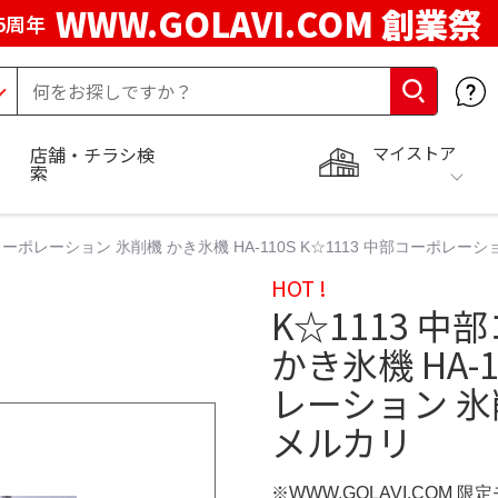
WWW.GOLAVI.COM 創業祭
5周年
マイストア
店舗・チラシ検
索
コーポレーション 氷削機 かき氷機 HA-110S K☆1113 中部コーポレーショ
HOT !
K☆1113 
かき氷機 HA-1
レーション 氷削
メルカリ
※WWW.GOLAVI.COM 限