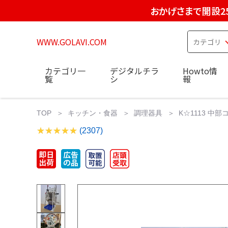
おかげさまで開設2
WWW.GOLAVI.COM
カテゴリ一
デジタルチラ
Howto情
覧
シ
報
TOP
キッチン・食器
調理器具
K☆1113 中部
(2307)