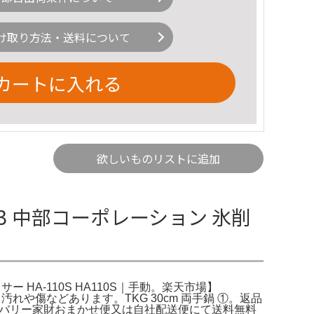
け取り方法・送料について
カートに入れる
欲しいものリストに追加
113 中部コーポレーション 氷削
ー HA-110S HA110S｜手動。楽天市場】
汚れや傷などあります。TKG 30cm 両手鍋 ①。返品
デリバリー家財おまかせ便又は自社配送便にて送料無料