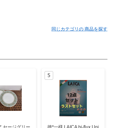
同じカテゴリの 商品を探す
ア セージグリー
徳*一様 LAICA bi-flux Uni