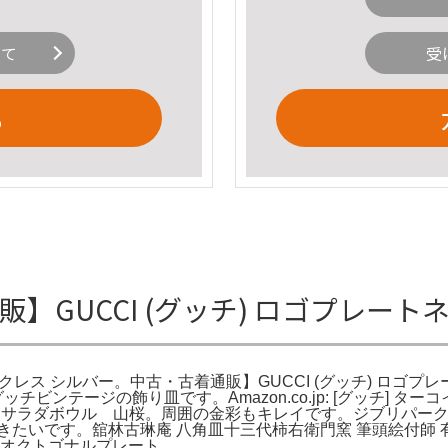
いて
受
る
通販】GUCCI (グッチ) ロゴプレ
ックレス シルバー。中古・古着通販】GUCCI (グッチ) ロゴプ
ンテージの飾り皿です。Amazon.co.jp: [グッチ] タ
 サラダボウル 山桜。周囲の金彩もキレイです。ジブリパー
きたいです。舘林古琳庵 八角皿十三代柿右衛門窯 筆頭絵付師 
 オクトゴナルプレート。