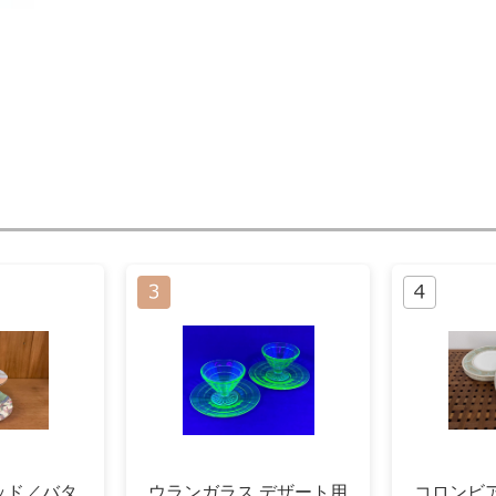
ッド／バタ
ウランガラス デザート用
コロンビ