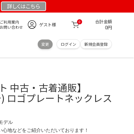
詳しくは
こちら
合計金額
ご利用案内
0
ゲスト様
0円
お問い合わせ
変更
ログイン
新規会員登録
レート 中古・古着通販】
ッチ) ロゴプレートネックレス
定モデル
の使い心地などをご紹介いただいております！