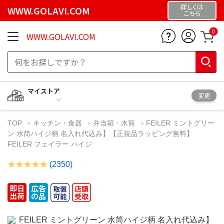
詳しくは
WWW.GOLAVI.COM
こちら
0
WWW.GOLAVI.COM
マイストア
変更
TOP
キッチン・食器
弁当箱・水筒
FEILER ミントグリー
ン 水筒ハイジ柄 名入れ代込み】【正規品ラッピング無料】
FEILER フェイラー ハイジ
(2350)