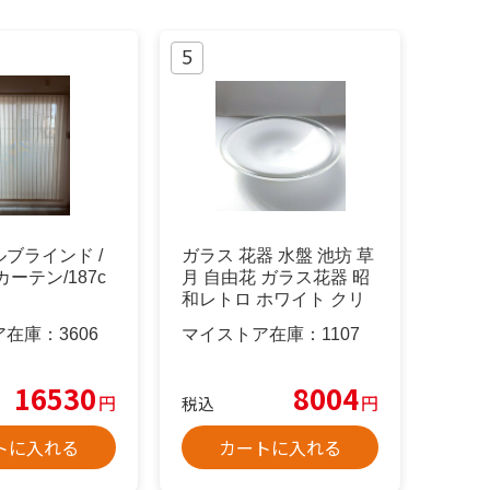
ブラインド /
ガラス 花器 水盤 池坊 草
ーテン/187c
月 自由花 ガラス花器 昭
和レトロ ホワイト クリ
ア
ア在庫：
3606
マイストア在庫：
1107
16530
8004
円
円
税込
トに入れる
カートに入れる