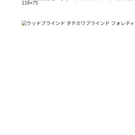
116×75