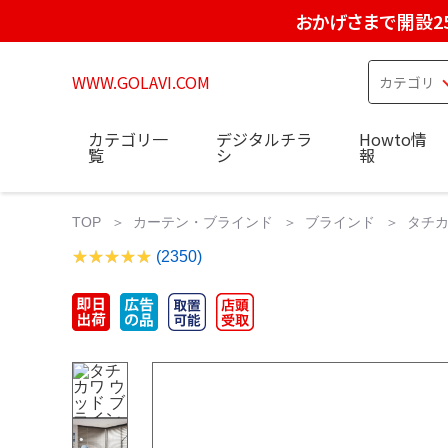
おかげさまで開設2
WWW.GOLAVI.COM
カテゴリ一
デジタルチラ
Howto情
覧
シ
報
TOP
カーテン・ブラインド
ブラインド
タチカ
(2350)