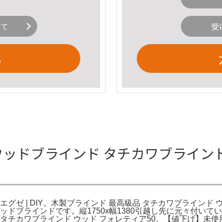
いて
受
る
ウッドブラインド タチカワブラインド 
グゼ | DIY。木製ブラインド 最高級品 タチカワブラインド
ッドブラインドです。縦1750x幅1380引越し先に元々付い
 タチカワブラインド ウッド フォレティア50。【値下げ】