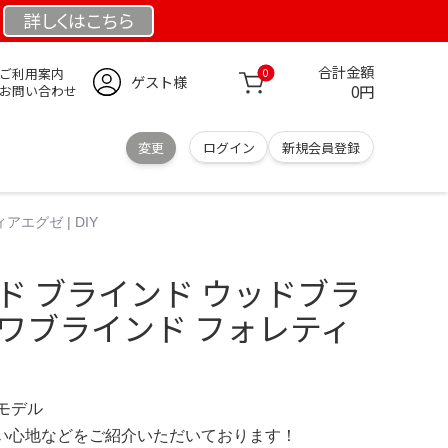
詳しくは
こちら
合計金額
ご利用案内
0
ゲスト様
0円
お問い合わせ
変更
ログイン
新規会員登録
エグゼ | DIY
ド ブラインド ウッドブラ
カワブラインド フォレティ
定モデル
の使い心地などをご紹介いただいております！