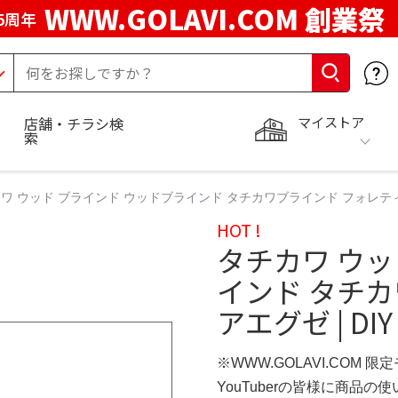
WWW.GOLAVI.COM 創業祭
5周年
マイストア
店舗・チラシ検
索
ワ ウッド ブラインド ウッドブラインド タチカワブラインド フォレティア
HOT !
タチカワ ウッ
インド タチ
アエグゼ | DIY
※WWW.GOLAVI.COM 限
YouTuberの皆様に商品