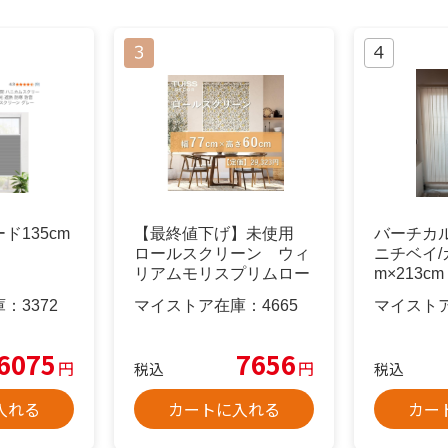
ド135cm
【最終値下げ】未使用
バーチカル
ロールスクリーン ウィ
ニチベイ/カ
リアムモリスプリムロー
m×213cm
ズ 77×60
庫：
3372
マイストア在庫：
4665
マイスト
6075
7656
円
円
税込
税込
入れる
カートに入れる
カー