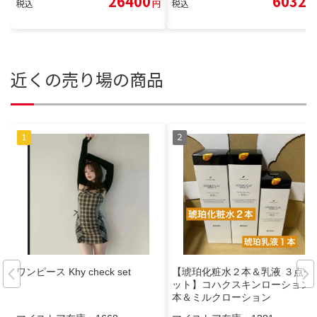
26400
6032
税込
円
税込
円
近くの売り場の商品
ワンピース Khy check set
【琥珀化粧水２本＆乳液 ３点セ
ット】コハクスキンローション2
本＆ミルクローション