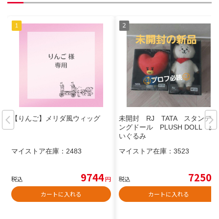
【りんご】メリダ風ウィッグ
未開封 RJ TATA スタンディ
ングドール PLUSH DOLL ぬ
いぐるみ
マイストア在庫：
2483
マイストア在庫：
3523
9744
7250
税込
円
税込
円
カートに入れる
カートに入れる