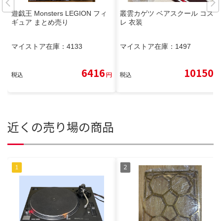
遊戯王 Monsters LEGION フィ
叢雲カゲツ ベアスクール コスプ
ギュア まとめ売り
レ 衣装
マイストア在庫：
4133
マイストア在庫：
1497
6416
10150
税込
円
税込
円
近くの売り場の商品