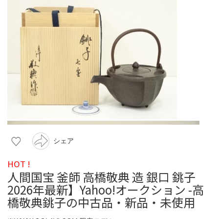
シェア
HOT !
人間国宝 釜師 高橋敬典 造 銀口 銚子
2026年最新】Yahoo!オークション -高
橋敬典銚子の中古品・新品・未使用