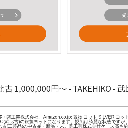
いて
受
る
000,000円〜 - TAKEHIKO 
の伝統工芸・関工芸株式会社。Amazon.co.jp: 置物 ヨット SILVER
TAKEHIKO(武比古)の銀製ヨットになります。幌船は綺麗な状
-武比古(工芸品)の中古品・新品・未。関工芸株式会社ケース高さ約25