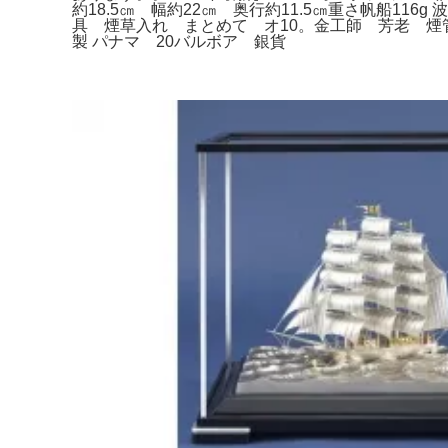
約18.5㎝ 幅約22㎝ 奥行約11.5㎝重さ帆船116g
具 煙草入れ まとめて オ10。金工師 芳老 煙
製 パナマ 20バルボア 銀貨