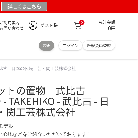
詳しくは
こちら
合計金額
ご利用案内
0
ゲスト様
0円
お問い合わせ
変更
ログイン
新規会員登録
- 武比古 - 日本の伝統工芸・関工芸株式会社
ットの置物 武比古
 - TAKEHIKO - 武比古 - 日
・関工芸株式会社
定モデル
の使い心地などをご紹介いただいております！