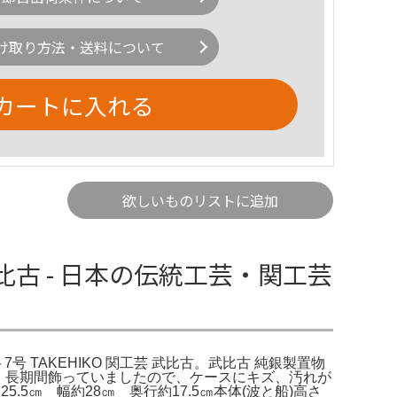
け取り方法・送料について
カートに入れる
欲しいものリストに追加
- 武比古 - 日本の伝統工芸・関工芸
 ヨット7号 TAKEHIKO 関工芸 武比古。武比古 純銀製置物
態ですが、長期間飾っていましたので、ケースにキズ、汚れが
.5㎝ 幅約28㎝ 奥行約17.5㎝本体(波と船)高さ