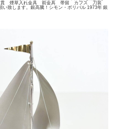
あります。目貫 煙草入れ金具 前金具 帯留 カフス 刀装
致します。銀高騰！シモン・ボリバル 1973年 銀