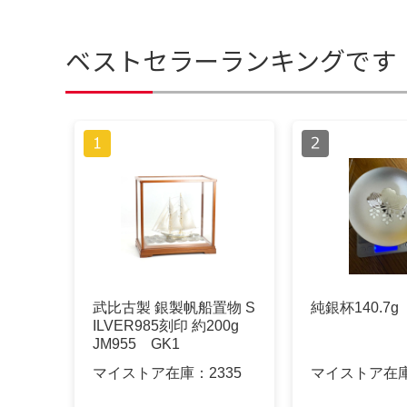
ベストセラーランキングです
武比古製 銀製帆船置物 S
純銀杯140.7g
ILVER985刻印 約200g
JM955 GK1
マイストア在庫：
2335
マイストア在