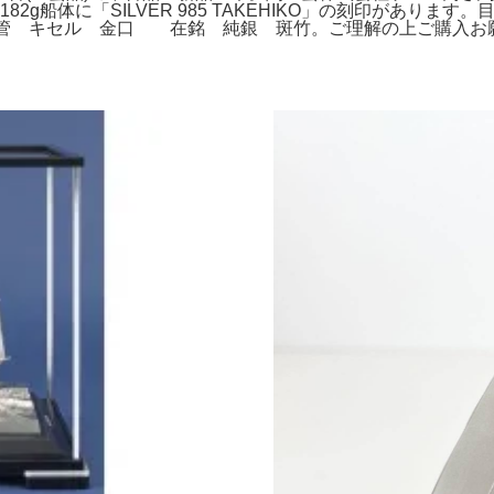
 波182g船体に「SILVER 985 TAKEHIKO」の刻印が
管 キセル 金口 在銘 純銀 斑竹。ご理解の上ご購入お願い