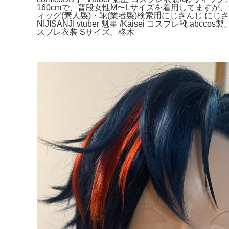
160cmで、普段女性M〜Lサイズを着用してます
ィッグ(素人製)・靴(業者製)検索用にじさんじ にじ
NIJISANJI vtuber 魁星 /Kaisei コスプ
スプレ衣装 Sサイズ。柊木