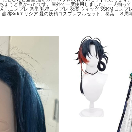
が、ちょうど良かったです。屋外で一度使用しました。一式揃っ
さんじコスプレ 魁星 魁星コスプレ 衣装 ウィッグ 3SKM コス
レ靴 abccos製。崩壊3rd/エリシア 愛の妖精コスプレフルセット。葛