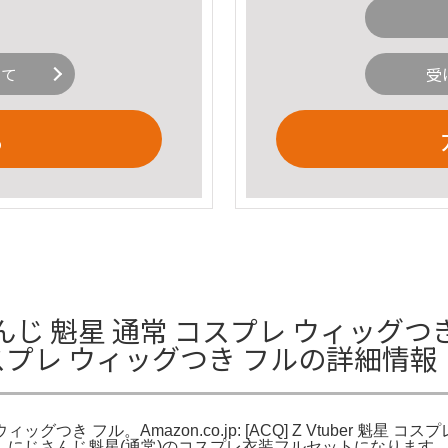
いて
受
る
じ 魁星 通常 コスプレ ウィッグつ
スプレ ウィッグつき フルの詳細情報
フル。Amazon.co.jp: [ACQ] Z Vtuber 魁星 コスプレ
/靴/ウィッグ。にじさんじ魁星(通常)のコスプレ衣装フルセットにな