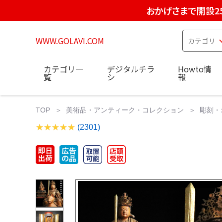
おかげさまで開設2
WWW.GOLAVI.COM
カテゴリ一
デジタルチラ
Howto情
覧
シ
報
TOP
美術品・アンティーク・コレクション
彫刻・
(2301)