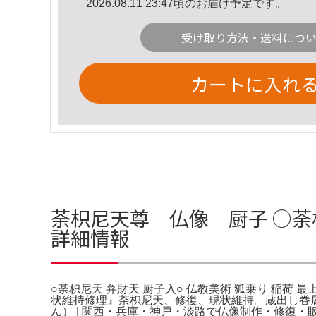
2026.08.11 23:47頃のお届け予定です。
受け取り方法・送料につ
カートに入れ
荼枳尼天尊 仏像 厨子 ○荼枳
詳細情報
○荼枳尼天 弁財天 厨子入○ 仏教美術 狐乗り 稲荷 
状維持修理』荼枳尼天、修復、現状維持。蔵出し眷
ん） | 関西・兵庫・神戸・淡路で仏像制作・修復・