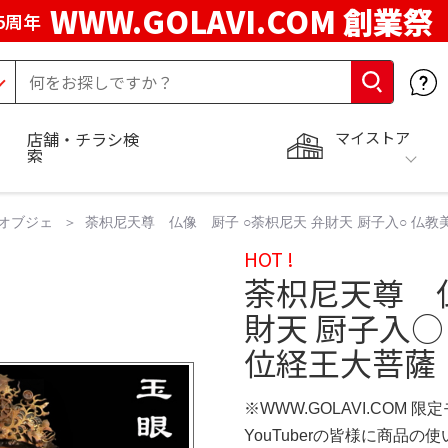
WWW.GOLAVI.COM 創業祭
5周年
マイストア
店舗・チラシ検
索
オブジェ
荼枳尼天尊 仏像 厨子 ○荼枳尼天 弁財天 厨子入○ 仏教
HOT !
荼枳尼天尊 
財天 厨子入○
位経王大菩薩
※WWW.GOLAVI.COM 限
YouTuberの皆様に商品