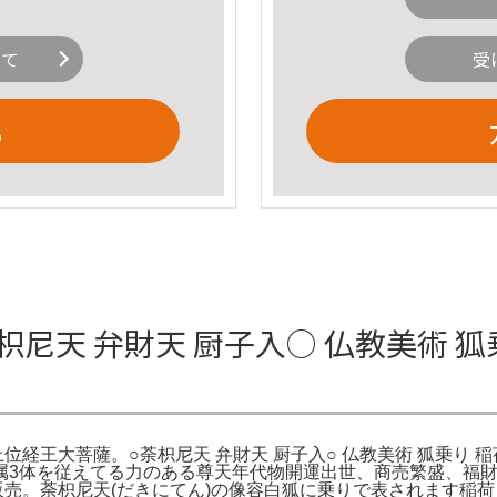
いて
受
る
尼天 弁財天 厨子入○ 仏教美術 狐
最上位経王大菩薩。○荼枳尼天 弁財天 厨子入○ 仏教美術 狐乗り
属3体を従えてる力のある尊天年代物開運出世、商売繁盛、福
販売。荼枳尼天(だきにてん)の像容白狐に乗りで表されます稲荷