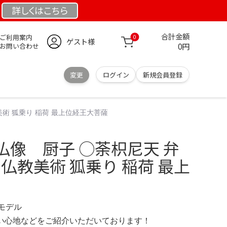
詳しくは
こちら
合計金額
ご利用案内
0
ゲスト様
0円
お問い合わせ
変更
ログイン
新規会員登録
美術 狐乗り 稲荷 最上位経王大菩薩
仏像 厨子 ○荼枳尼天 弁
 仏教美術 狐乗り 稲荷 最上
定モデル
の使い心地などをご紹介いただいております！