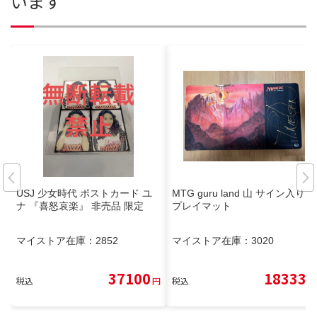
います
USJ 少女時代 ポストカード ユ
MTG guru land 山 サイン入り
ナ 『喜怒哀楽』 非売品 限定
プレイマット
マイストア在庫：
2852
マイストア在庫：
3020
37100
18333
税込
円
税込
円