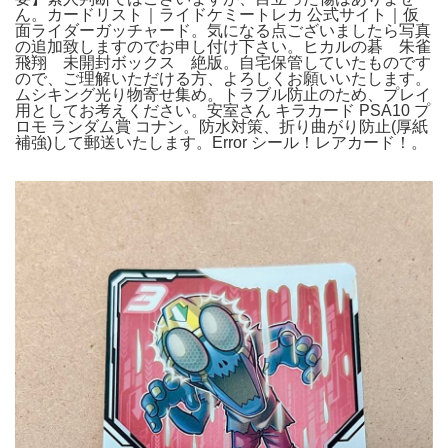
ん。カードリスト｜ライドケミートレカ 公式サイト｜仮
面ライダーガッチャード。気になる点ございましたら写真
の追加致しますのでお申し付け下さい。ヒカルの碁 朱雀
飛翔 未開封ボックス 絶版。自宅保管していたものです
ので、ご理解いただける方、よろしくお願いいたします。
ムシキング光り物寄せ集め。トラブル防止のため、プレイ
用としてお考えください。安室さん キラカード PSA10 プ
ロモ ランダム賞 コナン。防水対策、折り曲がり防止(厚紙
補強)して郵送いたします。Error シール！レアカード！。