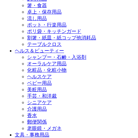
箸・食器
卓上・保存用品
流し用品
ポット・行楽用品
ポリ袋・キッチンガード
割箸・紙皿・紙コップ他消耗品
テーブルクロス
ヘルス＆ビューティー
シャンプー・石鹸・入浴剤
オーラルケア用品
化粧品・化粧小物
ヘルスケア
ベビー用品
美粧用品
手芸・和洋裁
シニアケア
介護用品
香水
郵便関係
老眼鏡・メガネ
文具・事務用品