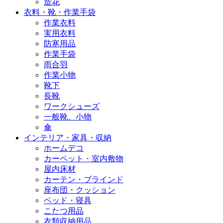
造花
衣料・靴・作業手袋
作業衣料
実用衣料
防寒用品
作業手袋
雨合羽
作業小物
靴下
長靴
ワークシューズ
一般靴、小物
傘
インテリア・家具・収納
ホームデコ
カーペット・室内敷物
屋内床材
カーテン・ブラインド
座布団・クッション
ベッド・寝具
こたつ用品
衣類収納用品