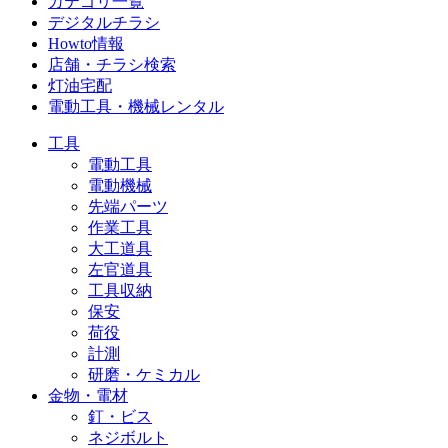
カテゴリ一覧
デジタルチラシ
Howto情報
店舗・チラシ検索
灯油宅配
電動工具・機械レンタル
工具
電動工具
電動機械
先端パーツ
作業工具
大工道具
左官道具
工具収納
保安
荷役
計測
研磨・ケミカル
金物・電材
釘・ビス
ネジボルト