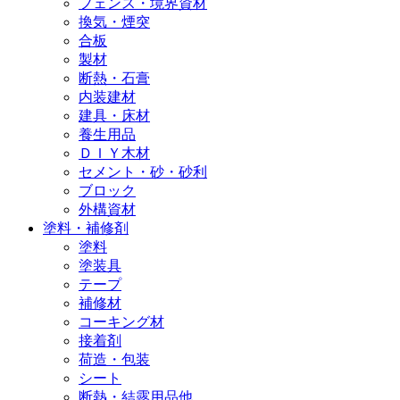
フェンス・境界資材
換気・煙突
合板
製材
断熱・石膏
内装建材
建具・床材
養生用品
ＤＩＹ木材
セメント・砂・砂利
ブロック
外構資材
塗料・補修剤
塗料
塗装具
テープ
補修材
コーキング材
接着剤
荷造・包装
シート
断熱・結露用品他