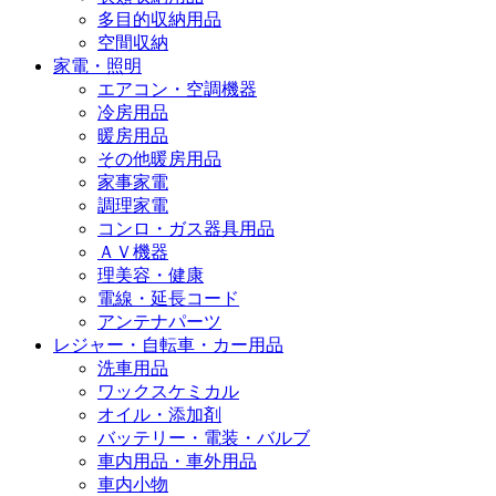
多目的収納用品
空間収納
家電・照明
エアコン・空調機器
冷房用品
暖房用品
その他暖房用品
家事家電
調理家電
コンロ・ガス器具用品
ＡＶ機器
理美容・健康
電線・延長コード
アンテナパーツ
レジャー・自転車・カー用品
洗車用品
ワックスケミカル
オイル・添加剤
バッテリー・電装・バルブ
車内用品・車外用品
車内小物