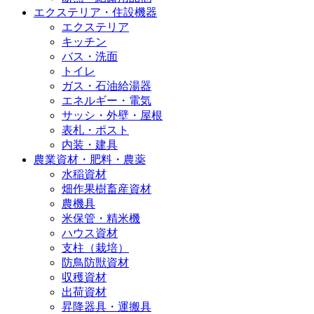
エクステリア・住設機器
エクステリア
キッチン
バス・洗面
トイレ
ガス・石油給湯器
エネルギー・電気
サッシ・外壁・屋根
表札・ポスト
内装・建具
農業資材・肥料・農薬
水稲資材
畑作果樹畜産資材
農機具
米保管・精米機
ハウス資材
支柱（栽培）
防鳥防獣資材
収穫資材
出荷資材
昇降器具・運搬具