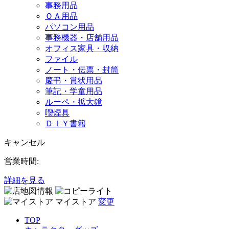
事務用品
ＯＡ用品
パソコン用品
事務機器・店舗用品
オフィス家具・収納
ファイル
ノート・伝票・封筒
慶弔・賞状用品
筆記・学童用品
ルーペ・拡大鏡
喫煙具
ＤＩＹ書籍
キャンセル
営業時間:
詳細を見る
マイストア
変更
TOP