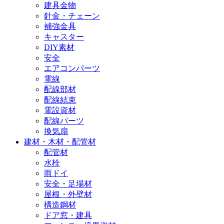
建具金物
針金・チェーン
補強金具
キャスター
DIY素材
安全
エアコンパーツ
電線
配線部材
配線結束
電設資材
配線パーツ
換気扇
建材・木材・配管材
配管材
水栓
雨ドイ
安全・足場材
屋根・外壁材
構造鋼材
ドア窓・建具