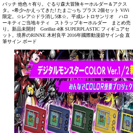
バッチ 他色々有り。ぐるり森大冒険キーホルダー＆アクス
タ。«希少»かえってきた! たまごっち プラス 2個セット ViVi
限定。☆レア☆ドラ消し5体☆。平成レトロサンリオ ハロ
ーキティご当地キティ ストラップキーホルダー まとめ売
り。新品未開封 Gorillaz 4体 SUPERPLASTIC フィギュアセ
ット。境界のRINNE 木村良平 2016年國際動漫節サイン会 直
筆サイン ボード