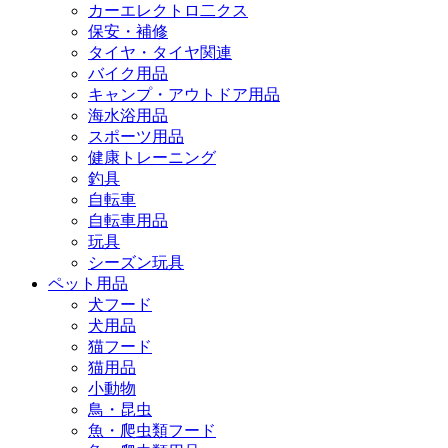
カーエレクトロ二クス
保安・補修
タイヤ・タイヤ関連
バイク用品
キャンプ・アウトドア用品
海水浴用品
スポーツ用品
健康トレーニング
釣具
自転車
自転車用品
玩具
シーズン玩具
ペット用品
犬フード
犬用品
猫フード
猫用品
小動物
鳥・昆虫
魚・爬虫類フード