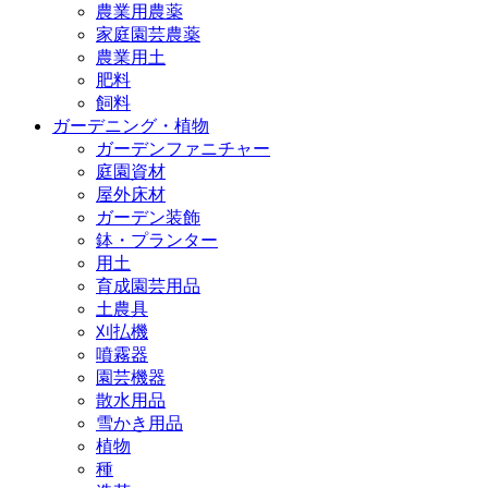
農業用農薬
家庭園芸農薬
農業用土
肥料
飼料
ガーデニング・植物
ガーデンファニチャー
庭園資材
屋外床材
ガーデン装飾
鉢・プランター
用土
育成園芸用品
土農具
刈払機
噴霧器
園芸機器
散水用品
雪かき用品
植物
種