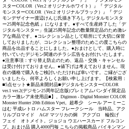
スターCOLOR（Ver.2 オリジナルホワイト）』『 デジタル
モンスターCOLOR（Ver.2 オリジナルブラック）』『 デジ
モンデザイナー渡辺けんじ氏描き下ろし デジタルモンスタ
ー25周年記念色紙 』になります。●すべて生産終了した「デ
ジタルモンスター」生誕25周年記念の数量限定品のため激レ
アな商品です。●コレクション品として暗所にて大切に保管
しておりましたが、コレクション整理のためこの度こちらの
商品を出品することにしました。●おまけとして、購入時に
付いていたデジモン関連のチラシ広告をお付けいたします。
●注意事項：すり替え防止のため、返品・交換・キャンセル
は受け付けておりません。●値下げは考えておりません。現
在の価格で購入をご検討いただければ幸いです。ご縁がござ
いましたら、何卒よろしくお願い申し上げます。【検索用：
■5点セット★新品未開封品■デジタルモンスターCOLOR
ver.1 ver.2(デジモン25周年記念版)プレミアムバンダイ限定品
カラー激レア未使用品■】。Digimon - Digital Monster COLOR
Monster Hunter 20th Edition Vpet。超希少 シール アーミーこ
はむ 平成レトロ ハムスター フレークシール 当時品。アク
リルブロマイド AGF マツリカの炯 アクブロ 輪投げ
フェイ オトメイト。ジョジョ ウエハースカード フルコン
プ。おまけ品 購入4000円毎 こちらの掲載商品 バイキンマン