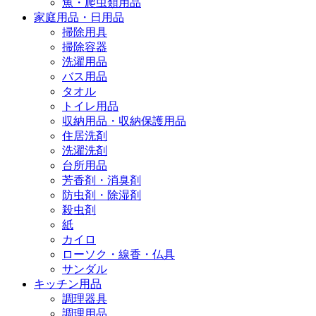
魚・爬虫類用品
家庭用品・日用品
掃除用具
掃除容器
洗濯用品
バス用品
タオル
トイレ用品
収納用品・収納保護用品
住居洗剤
洗濯洗剤
台所用品
芳香剤・消臭剤
防虫剤・除湿剤
殺虫剤
紙
カイロ
ローソク・線香・仏具
サンダル
キッチン用品
調理器具
調理用品