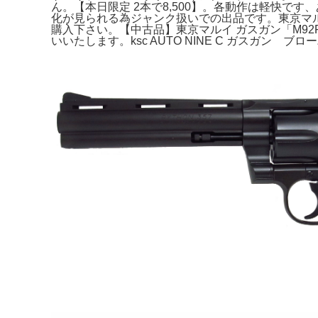
ん。【本日限定 2本で8,500】。各動作は軽快
化が見られる為ジャンク扱いでの出品です。東京マルイ 
購入下さい。【中古品】東京マルイ ガスガン「M9
いいたします。ksc AUTO NINE C ガスガン ブ