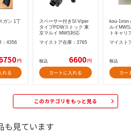
スガン 1丁
スペーサー付きSI Viper
kou-1iron
タイプPDWストック 東
ルイMW
京マルイ MWS対応
トキャリ
庫：
4356
マイストア在庫：
3765
マイスト
6750
6600
円
円
税込
税込
入れる
カートに入れる
カー
このカテゴリをもっと見る
品も見ています