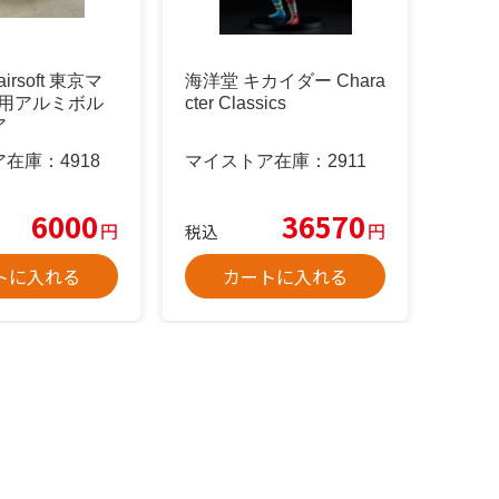
 airsoft 東京マ
海洋堂 キカイダー Chara
S用アルミボル
cter Classics
ア
ア在庫：
4918
マイストア在庫：
2911
6000
36570
円
円
税込
トに入れる
カートに入れる