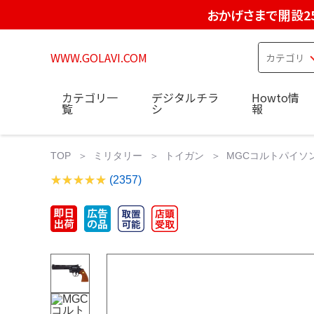
おかげさまで開設2
WWW.GOLAVI.COM
カテゴリ一
デジタルチラ
Howto情
覧
シ
報
TOP
ミリタリー
トイガン
MGCコルトパイソン
(2357)