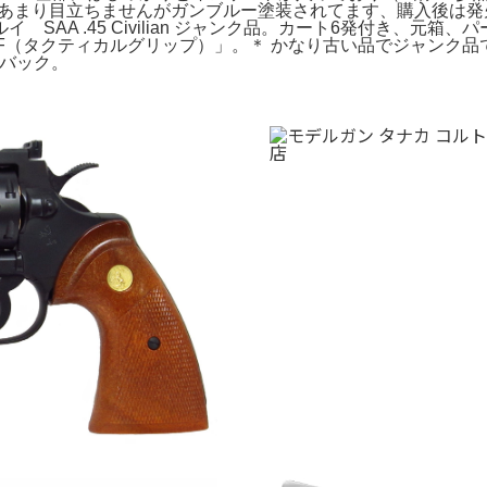
です、あまり目立ちませんがガンブルー塗装されてます、購入後は
SAA .45 Civilian ジャンク品。カート6発付き、元
2F（タクティカルグリップ）」。＊ かなり古い品でジャンク
ローバック。