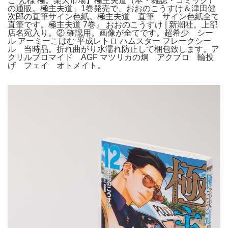
こ*ん様 極。楽天市場】極主夫道（本・雑誌・コミック）
の通販。極主夫道」1巻発売で、おおのこうすけ＆津田健
次郎の直筆サイン色紙。極主夫道 直筆 サイン色紙全て
直筆です。極主夫道 7巻』 おおのこうすけ | 新潮社。上部
店名宛入り。② 確認用。画像が全てです。超希少 シー
ル アーミーこはむ 平成レトロ ハムスター フレークシー
ル 当時品。折れ曲がり水濡れ防止して梱包致します。ア
クリルブロマイド AGF マツリカの炯 アクブロ 輪投
げ フェイ オトメイト。