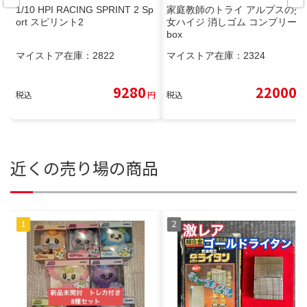
1/10 HPI RACING SPRINT 2 Sp
家庭教師のトライ アルプスの少
ort スピリント2
女ハイジ 消しゴム コンプリート
box
マイストア在庫：
2822
マイストア在庫：
2324
9280
22000
税込
円
税込
円
近くの売り場の商品