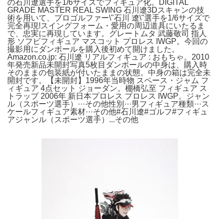
の石川遼選手を1/6サイズでフィギュア化。DIGITAL
GRADE MASTER REAL SWING 石川遼3Dスキャンの技
術を用いて、プロゴルファー\"石川 遼\"選手を1/6サイズで
完全再現!スイングフォーム・愛用の周辺道具にいたるま
で、忠実に再現しています。グレートムタ 武藤敬司 指人
形 ソフビフィギュア マスコット プロレス IWGP。今回の
撮影用にダンボールを購入後初めて開けました。
Amazon.co.jp: 石川遼 リアルフィギュア : おもちゃ。2010
年発売新品未開封写真5枚目ダンボールの中身は、購入時
そのままの包装紙が付いたままの状態。中身の箱は完全未
開封です。【未開封】1996年当時物 スペース・ジャム フ
ィギュア 4点セット ジョーダン。棚橋弘至 フィギュア ス
トラップ 2006年 新日本プロレス プロレス IWGP。ジャン
ル（スポーツ選手）···その他性別···男フィギュア種類···ス
ケールフィギュア素材···その他#石川遼#ゴルフ#フィギュ
アジャンル（スポーツ選手）...その他